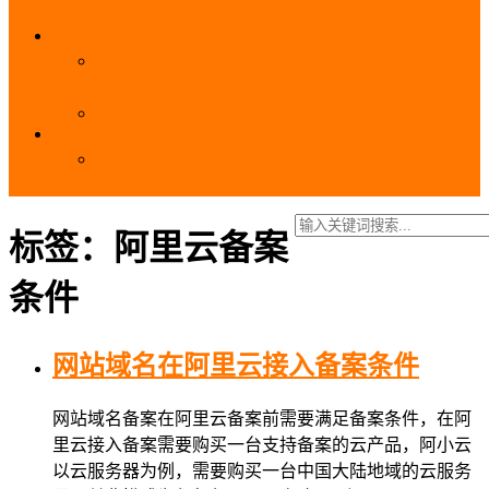
_域名费用
SSL
阿里云SSL免费证书申请流程_免费20张SSL证书
_SSL下载部署全流程
阿里云免费SSL证书申请入口及流程（白嫖指南）
EIP
阿里云EIP香港BGP多线和BGP多线精品区别、选
择和价格对比
标签：阿里云备案
条件
网站域名在阿里云接入备案条件
网站域名备案在阿里云备案前需要满足备案条件，在阿
里云接入备案需要购买一台支持备案的云产品，阿小云
以云服务器为例，需要购买一台中国大陆地域的云服务