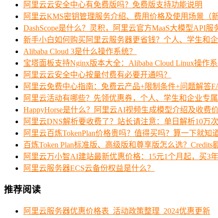
阿里云云安全中心有免费版吗？免费版支持功能说明
阿里云KMS密钥管理服务介绍、费用价格及使用场景（
DashScope是什么？灵积，阿里云官方MaaS大模型API
新手小白如何购买阿里云服务器更省钱？个人、学生和企
Alibaba Cloud 3是什么操作系统？
宝塔面板支持Nginx版本大全：Alibaba Cloud Linux操作
阿里云云安全中心按量付费有必要开通吗？
阿里云免费中心指南：免费云产品+限制条件+问题解答F
阿里云活动有哪些？先领优惠券，个人、学生和企业专属
HappyHorse是什么？阿里云AI视频生成模型介绍及收费
阿里云DNS解析要收费了？站长请注意：单日解析10万
阿里云百炼TokenPlan价格贵吗？值得买吗？算一下就知
百炼Token Plan标准版、高级版和尊享版怎么选？Credi
阿里云万小智AI建站最新优惠价格：15元1个月起，买3年
阿里云服务器ECS云备份权益是什么？
推荐阅读
阿里云服务器优惠价格表_活动政策整理_2024优惠更新