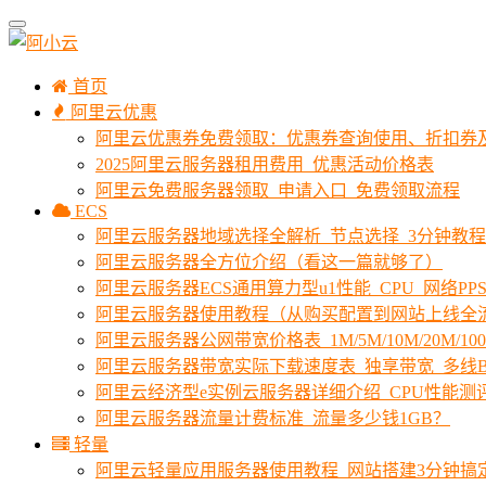
首页
阿里云优惠
阿里云优惠券免费领取：优惠券查询使用、折扣券
2025阿里云服务器租用费用_优惠活动价格表
阿里云免费服务器领取_申请入口_免费领取流程
ECS
阿里云服务器地域选择全解析_节点选择_3分钟教
阿里云服务器全方位介绍（看这一篇就够了）
阿里云服务器ECS通用算力型u1性能_CPU_网络PPS
阿里云服务器使用教程（从购买配置到网站上线全
阿里云服务器公网带宽价格表_1M/5M/10M/20M/1
阿里云服务器带宽实际下载速度表_独享带宽_多线B
阿里云经济型e实例云服务器详细介绍_CPU性能测
阿里云服务器流量计费标准_流量多少钱1GB？
轻量
阿里云轻量应用服务器使用教程_网站搭建3分钟搞