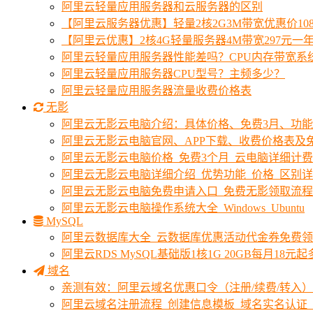
阿里云轻量应用服务器和云服务器的区别
【阿里云服务器优惠】轻量2核2G3M带宽优惠价10
【阿里云优惠】2核4G轻量服务器4M带宽297元一
阿里云轻量应用服务器性能差吗？CPU内存带宽系
阿里云轻量应用服务器CPU型号？主频多少？
阿里云轻量应用服务器流量收费价格表
无影
阿里云无影云电脑介绍：具体价格、免费3月、功
阿里云无影云电脑官网、APP下载、收费价格表及免
阿里云无影云电脑价格_免费3个月_云电脑详细计
阿里云无影云电脑详细介绍_优势功能_价格_区别
阿里云无影云电脑免费申请入口_免费无影领取流程
阿里云无影云电脑操作系统大全_Windows_Ubuntu
MySQL
阿里云数据库大全_云数据库优惠活动代金券免费
阿里云RDS MySQL基础版1核1G 20GB每月18元
域名
亲测有效：阿里云域名优惠口令（注册/续费/转入）2
阿里云域名注册流程_创建信息模板_域名实名认证