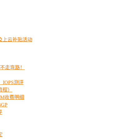
及上云补贴活动
程不走弯路！
_IOPS测评
流程）
00M收费明细
GP
评
定