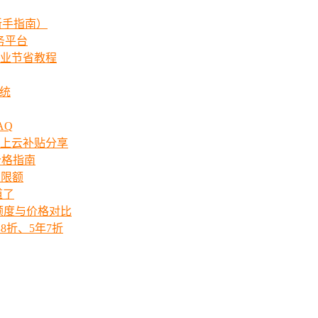
新手指南）
服务平台
业节省教程
系统
AQ
上云补贴分享
价格指南
次限额
道了
ts额度与价格对比
8折、5年7折