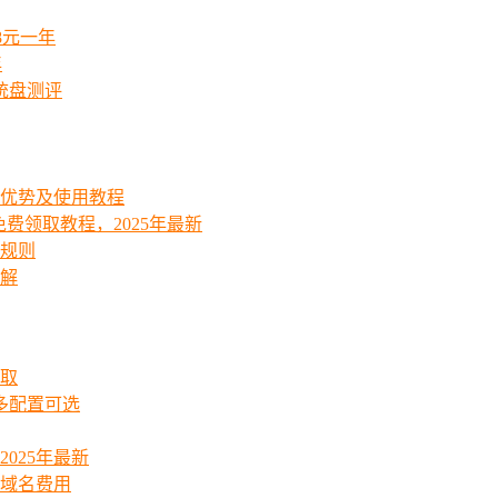
8元一年
年
统盘测评
能优势及使用教程
费领取教程，2025年最新
费规则
详解
领取
起多配置可选
025年最新
_域名费用