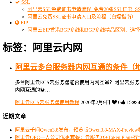
SSL
阿里云SSL免费证书申请流程_免费20张SSL证书_
阿里云免费SSL证书申请入口及流程（白嫖指南）
EIP
阿里云EIP香港BGP多线和BGP多线精品区别、选
标签：阿里云内网
阿里云多台服务器内网互通的条件（
多台阿里云ECS云服务器能否使用内网互通？阿里云服务
内网互通的条…
阿里云ECS云服务器使用教程
2020年2月9日
0
15
4
近期文章
阿里云千问Qwen3.8发布，预览版Qwen3.8-MAX-Prev
阿里云OPC一人公司优惠套餐：云服务器+Token Plan+