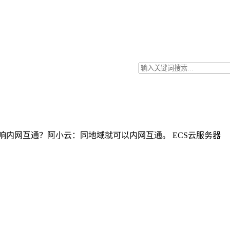
响内网互通？阿小云：同地域就可以内网互通。 ECS云服务器