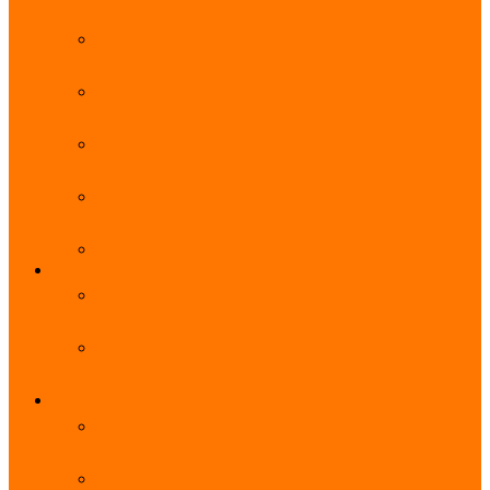
能优势及使用教程
阿里云无影云电脑官网、APP下载、收费价格表及
免费领取教程，2025年最新
阿里云无影云电脑价格_免费3个月_云电脑详细计
费规则
阿里云无影云电脑详细介绍_优势功能_价格_区别
详解
阿里云无影云电脑免费申请入口_免费无影领取流
程
阿里云无影云电脑操作系统大全_Windows_Ubuntu
MySQL
阿里云数据库大全_云数据库优惠活动代金券免费
领取
阿里云RDS MySQL基础版1核1G 20GB每月18元起
多配置可选
域名
亲测有效：阿里云域名优惠口令（注册/续费/转
入）2025年最新
阿里云域名注册流程_创建信息模板_域名实名认证