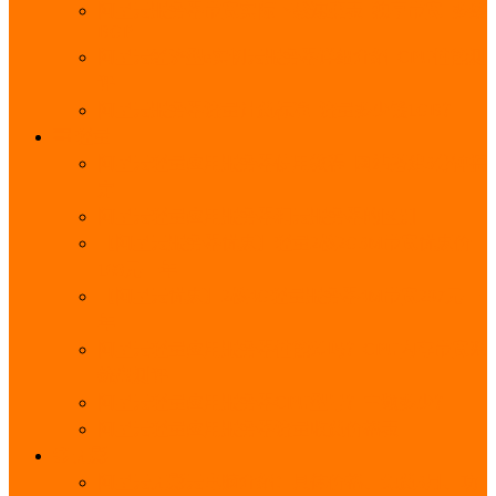
阿里云服务器带宽实际下载速度表_独享带宽_多线
BGP
阿里云经济型e实例云服务器详细介绍_CPU性能测
评
阿里云服务器流量计费标准_流量多少钱1GB？
轻量
阿里云轻量应用服务器使用教程_网站搭建3分钟搞
定
阿里云轻量应用服务器和云服务器的区别
【阿里云服务器优惠】轻量2核2G3M带宽优惠价
108元一年
【阿里云优惠】2核4G轻量服务器4M带宽297元一
年
阿里云轻量应用服务器性能差吗？CPU内存带宽系
统盘测评
阿里云轻量应用服务器CPU型号？主频多少？
阿里云轻量应用服务器流量收费价格表
无影
阿里云无影云电脑介绍：具体价格、免费3月、功