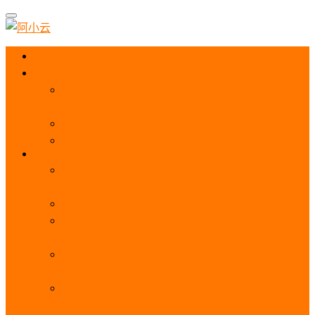
首页
阿里云优惠
阿里云优惠券免费领取：优惠券查询使用、折扣券
及上云补贴活动
2025阿里云服务器租用费用_优惠活动价格表
阿里云免费服务器领取_申请入口_免费领取流程
ECS
阿里云服务器地域选择全解析_节点选择_3分钟教
程不走弯路！
阿里云服务器全方位介绍（看这一篇就够了）
阿里云服务器ECS通用算力型u1性能_CPU_网络
PPS_IOPS测评
阿里云服务器使用教程（从购买配置到网站上线全
流程）
阿里云服务器公网带宽价格表
_1M/5M/10M/20M/100M收费明细