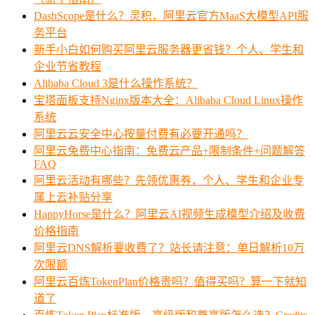
DashScope是什么？灵积，阿里云官方MaaS大模型API服
务平台
新手小白如何购买阿里云服务器更省钱？个人、学生和
企业节省教程
Alibaba Cloud 3是什么操作系统？
宝塔面板支持Nginx版本大全：Alibaba Cloud Linux操作
系统
阿里云云安全中心按量付费有必要开通吗？
阿里云免费中心指南：免费云产品+限制条件+问题解答
FAQ
阿里云活动有哪些？先领优惠券，个人、学生和企业专
属上云补贴分享
HappyHorse是什么？阿里云AI视频生成模型介绍及收费
价格指南
阿里云DNS解析要收费了？站长请注意：单日解析10万
次限额
阿里云百炼TokenPlan价格贵吗？值得买吗？算一下就知
道了