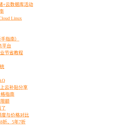
存储+云数据库活动
指南
ud Linux
新手指南）
服务平台
业节省教程
系统
AQ
上云补贴分享
价格指南
次限额
道了
ts额度与价格对比
8折、5年7折