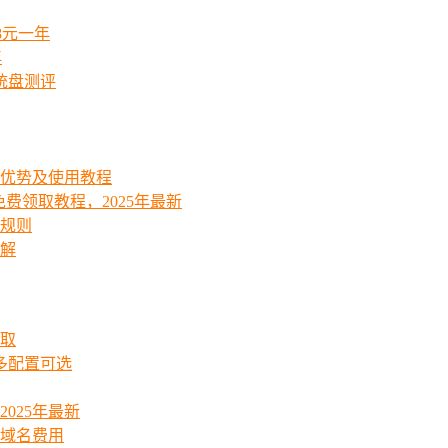
8元一年
年
统盘测评
能优势及使用教程
费领取教程，2025年最新
费规则
详解
领取
起多配置可选
025年最新
_域名费用