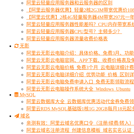
阿里云轻量应用服务器和云服务器的区别
【阿里云服务器优惠】轻量2核2G3M带宽优惠价10
【阿里云优惠】2核4G轻量服务器4M带宽297元一
阿里云轻量应用服务器性能差吗？CPU内存带宽系
阿里云轻量应用服务器CPU型号？主频多少？
阿里云轻量应用服务器流量收费价格表
无影
阿里云无影云电脑介绍：具体价格、免费3月、功
阿里云无影云电脑官网、APP下载、收费价格表及免
阿里云无影云电脑价格_免费3个月_云电脑详细计
阿里云无影云电脑详细介绍_优势功能_价格_区别
阿里云无影云电脑免费申请入口_免费无影领取流程
阿里云无影云电脑操作系统大全_Windows_Ubuntu
MySQL
阿里云数据库大全_云数据库优惠活动代金券免费
阿里云RDS MySQL基础版1核1G 20GB每月18元
域名
亲测有效：阿里云域名优惠口令（注册/续费/转入）2
阿里云域名注册流程_创建信息模板_域名实名认证