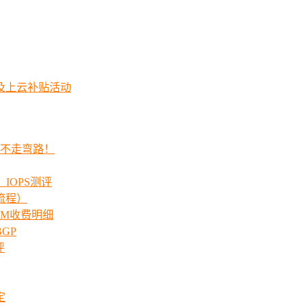
及上云补贴活动
程不走弯路！
_IOPS测评
流程）
00M收费明细
GP
评
定