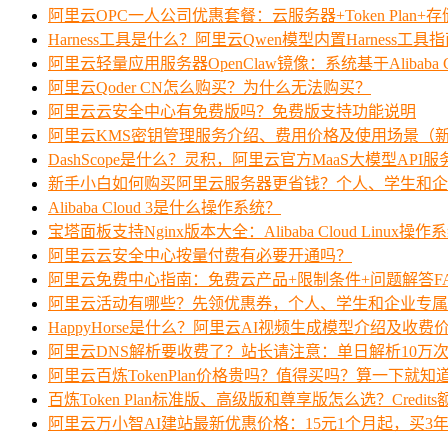
阿里云OPC一人公司优惠套餐：云服务器+Token Plan+
Harness工具是什么？阿里云Qwen模型内置Harness工具
阿里云轻量应用服务器OpenClaw镜像：系统基于Alibaba Clo
阿里云Qoder CN怎么购买？为什么无法购买？
阿里云云安全中心有免费版吗？免费版支持功能说明
阿里云KMS密钥管理服务介绍、费用价格及使用场景（
DashScope是什么？灵积，阿里云官方MaaS大模型API
新手小白如何购买阿里云服务器更省钱？个人、学生和企
Alibaba Cloud 3是什么操作系统？
宝塔面板支持Nginx版本大全：Alibaba Cloud Linux操作
阿里云云安全中心按量付费有必要开通吗？
阿里云免费中心指南：免费云产品+限制条件+问题解答F
阿里云活动有哪些？先领优惠券，个人、学生和企业专属
HappyHorse是什么？阿里云AI视频生成模型介绍及收费
阿里云DNS解析要收费了？站长请注意：单日解析10万
阿里云百炼TokenPlan价格贵吗？值得买吗？算一下就知
百炼Token Plan标准版、高级版和尊享版怎么选？Credi
阿里云万小智AI建站最新优惠价格：15元1个月起，买3年