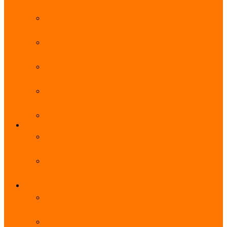
能优势及使用教程
阿里云无影云电脑官网、APP下载、收费价格表及
免费领取教程，2025年最新
阿里云无影云电脑价格_免费3个月_云电脑详细计
费规则
阿里云无影云电脑详细介绍_优势功能_价格_区别
详解
阿里云无影云电脑免费申请入口_免费无影领取流
程
阿里云无影云电脑操作系统大全_Windows_Ubuntu
MySQL
阿里云数据库大全_云数据库优惠活动代金券免费
领取
阿里云RDS MySQL基础版1核1G 20GB每月18元起
多配置可选
域名
亲测有效：阿里云域名优惠口令（注册/续费/转
入）2025年最新
阿里云域名注册流程_创建信息模板_域名实名认证