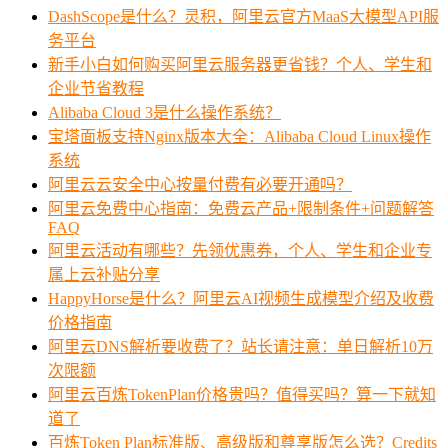
DashScope是什么？灵积，阿里云官方MaaS大模型API服
务平台
新手小白如何购买阿里云服务器更省钱？个人、学生和
企业节省教程
Alibaba Cloud 3是什么操作系统？
宝塔面板支持Nginx版本大全：Alibaba Cloud Linux操作
系统
阿里云云安全中心按量付费有必要开通吗？
阿里云免费中心指南：免费云产品+限制条件+问题解答
FAQ
阿里云活动有哪些？先领优惠券，个人、学生和企业专
属上云补贴分享
HappyHorse是什么？阿里云AI视频生成模型介绍及收费
价格指南
阿里云DNS解析要收费了？站长请注意：单日解析10万
次限额
阿里云百炼TokenPlan价格贵吗？值得买吗？算一下就知
道了
百炼Token Plan标准版、高级版和尊享版怎么选？Credits