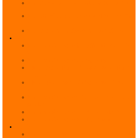
阿里云服务器带宽实际下载速度表_独享带宽_多线
BGP
阿里云经济型e实例云服务器详细介绍_CPU性能测
评
阿里云服务器流量计费标准_流量多少钱1GB？
轻量
阿里云轻量应用服务器使用教程_网站搭建3分钟搞
定
阿里云轻量应用服务器和云服务器的区别
【阿里云服务器优惠】轻量2核2G3M带宽优惠价
108元一年
【阿里云优惠】2核4G轻量服务器4M带宽297元一
年
阿里云轻量应用服务器性能差吗？CPU内存带宽系
统盘测评
阿里云轻量应用服务器CPU型号？主频多少？
阿里云轻量应用服务器流量收费价格表
无影
阿里云无影云电脑介绍：具体价格、免费3月、功