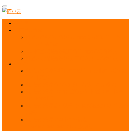
首页
阿里云优惠
阿里云优惠券免费领取：优惠券查询使用、折扣券
及上云补贴活动
2025阿里云服务器租用费用_优惠活动价格表
阿里云免费服务器领取_申请入口_免费领取流程
ECS
阿里云服务器地域选择全解析_节点选择_3分钟教
程不走弯路！
阿里云服务器全方位介绍（看这一篇就够了）
阿里云服务器ECS通用算力型u1性能_CPU_网络
PPS_IOPS测评
阿里云服务器使用教程（从购买配置到网站上线全
流程）
阿里云服务器公网带宽价格表
_1M/5M/10M/20M/100M收费明细