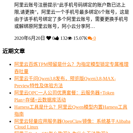
阿里云账号注册提示“此手机号码绑定的账户数已达上
限,请更换”，阿里云一个手机号最多绑定6个账号，这是
由于该手机号绑定了多个阿里云账号，需要更换手机号
或解绑原阿里云账号，阿小云分享阿…
2020年6月20日
0
132
15.07K
0
近期文章
阿里云百炼TPM预留是什么？为指定模型锁定专属推理
吞吐量
阿里云千问Qwen3.8发布，预览版Qwen3.8-MAX-
Preview特性及体验方法
阿里云OPC一人公司优惠套餐：云服务器+Token
Plan+存储+云数据库活动
Harness工具是什么？阿里云Qwen模型内置Harness工具
指南
阿里云轻量应用服务器OpenClaw镜像：系统基于Alibaba
Cloud Linux