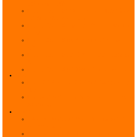
能优势及使用教程
阿里云无影云电脑官网、APP下载、收费价格表及
免费领取教程，2025年最新
阿里云无影云电脑价格_免费3个月_云电脑详细计
费规则
阿里云无影云电脑详细介绍_优势功能_价格_区别
详解
阿里云无影云电脑免费申请入口_免费无影领取流
程
阿里云无影云电脑操作系统大全_Windows_Ubuntu
MySQL
阿里云数据库大全_云数据库优惠活动代金券免费
领取
阿里云RDS MySQL基础版1核1G 20GB每月18元起
多配置可选
域名
亲测有效：阿里云域名优惠口令（注册/续费/转
入）2025年最新
阿里云域名注册流程_创建信息模板_域名实名认证