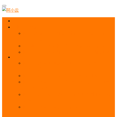
首页
阿里云优惠
阿里云优惠券免费领取：优惠券查询使用、折扣券
及上云补贴活动
2025阿里云服务器租用费用_优惠活动价格表
阿里云免费服务器领取_申请入口_免费领取流程
ECS
阿里云服务器地域选择全解析_节点选择_3分钟教
程不走弯路！
阿里云服务器全方位介绍（看这一篇就够了）
阿里云服务器ECS通用算力型u1性能_CPU_网络
PPS_IOPS测评
阿里云服务器使用教程（从购买配置到网站上线全
流程）
阿里云服务器公网带宽价格表
_1M/5M/10M/20M/100M收费明细