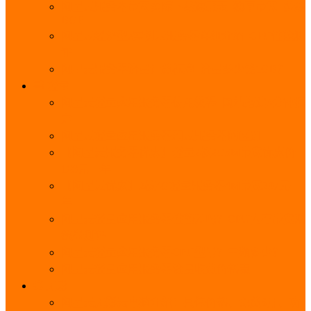
阿里云服务器带宽实际下载速度表_独享带宽_多线
BGP
阿里云经济型e实例云服务器详细介绍_CPU性能测
评
阿里云服务器流量计费标准_流量多少钱1GB？
轻量
阿里云轻量应用服务器使用教程_网站搭建3分钟搞
定
阿里云轻量应用服务器和云服务器的区别
【阿里云服务器优惠】轻量2核2G3M带宽优惠价
108元一年
【阿里云优惠】2核4G轻量服务器4M带宽297元一
年
阿里云轻量应用服务器性能差吗？CPU内存带宽系
统盘测评
阿里云轻量应用服务器CPU型号？主频多少？
阿里云轻量应用服务器流量收费价格表
无影
阿里云无影云电脑介绍：具体价格、免费3月、功