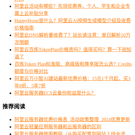
阿里云活动有哪些？先领优惠券，个人、学生和企业专
属上云补贴分享
HappyHorse是什么？阿里云AI视频生成模型介绍及收费
价格指南
阿里云DNS解析要收费了？站长请注意：单日解析10万
次限额
阿里云百炼TokenPlan价格贵吗？值得买吗？算一下就知
道了
百炼Token Plan标准版、高级版和尊享版怎么选？Credits
额度与价格对比
阿里云万小智AI建站最新优惠价格：15元1个月起，买3
年8折、5年7折
阿里云服务器ECS云备份权益是什么？
推荐阅读
阿里云服务器优惠价格表_活动政策整理_2024优惠更新
阿里云轻量应用服务器和云服务器的区别
阿里云服务器使用教程（从购买配置到网站上线全流