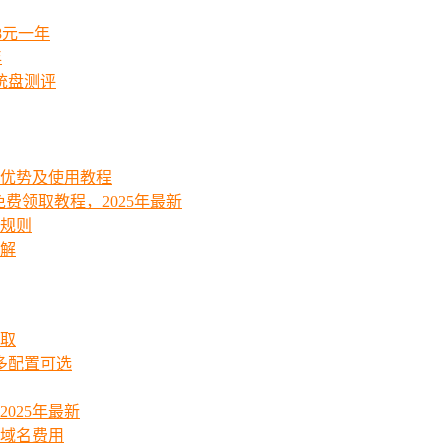
8元一年
年
统盘测评
能优势及使用教程
费领取教程，2025年最新
费规则
详解
领取
起多配置可选
025年最新
_域名费用