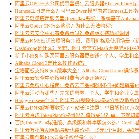
阿里云OPC一人公司优惠套餐：云服务器+Token Plan+
Harness工具是什么？阿里云Qwen模型内置Harness工具
阿里云轻量应用服务器OpenClaw镜像：系统基于Alibaba Clo
阿里云Qoder CN怎么购买？为什么无法购买？
阿里云云安全中心有免费版吗？免费版支持功能说明
阿里云KMS密钥管理服务介绍、费用价格及使用场景（
DashScope是什么？灵积，阿里云官方MaaS大模型API
新手小白如何购买阿里云服务器更省钱？个人、学生和企
Alibaba Cloud 3是什么操作系统？
宝塔面板支持Nginx版本大全：Alibaba Cloud Linux操作
阿里云云安全中心按量付费有必要开通吗？
阿里云免费中心指南：免费云产品+限制条件+问题解答F
阿里云活动有哪些？先领优惠券，个人、学生和企业专属
HappyHorse是什么？阿里云AI视频生成模型介绍及收费
阿里云DNS解析要收费了？站长请注意：单日解析10万
阿里云百炼TokenPlan价格贵吗？值得买吗？算一下就知
百炼Token Plan标准版、高级版和尊享版怎么选？Credi
阿里云万小智AI建站最新优惠价格：15元1个月起，买3年
阿里云服务器ECS云备份权益是什么？