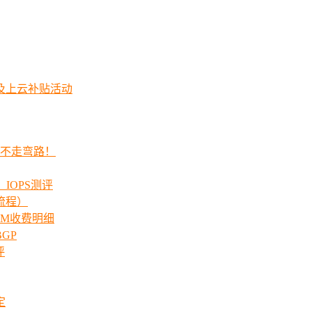
及上云补贴活动
程不走弯路！
_IOPS测评
流程）
00M收费明细
GP
评
定