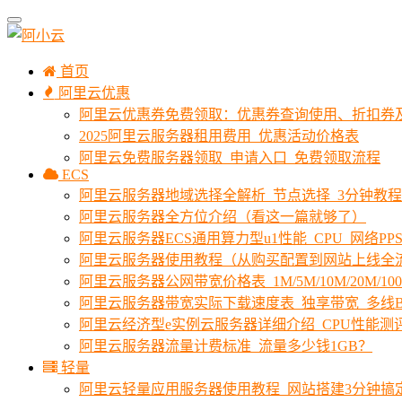
首页
阿里云优惠
阿里云优惠券免费领取：优惠券查询使用、折扣券
2025阿里云服务器租用费用_优惠活动价格表
阿里云免费服务器领取_申请入口_免费领取流程
ECS
阿里云服务器地域选择全解析_节点选择_3分钟教
阿里云服务器全方位介绍（看这一篇就够了）
阿里云服务器ECS通用算力型u1性能_CPU_网络PPS
阿里云服务器使用教程（从购买配置到网站上线全
阿里云服务器公网带宽价格表_1M/5M/10M/20M/1
阿里云服务器带宽实际下载速度表_独享带宽_多线B
阿里云经济型e实例云服务器详细介绍_CPU性能测
阿里云服务器流量计费标准_流量多少钱1GB？
轻量
阿里云轻量应用服务器使用教程_网站搭建3分钟搞