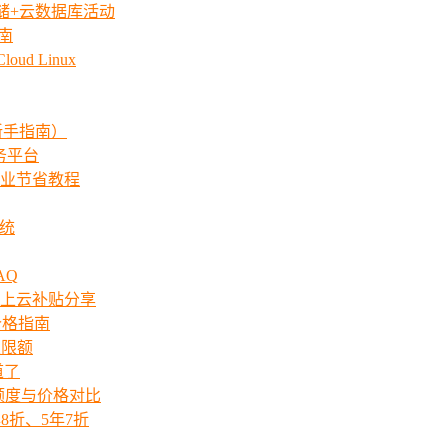
存储+云数据库活动
指南
ud Linux
新手指南）
服务平台
业节省教程
系统
AQ
上云补贴分享
价格指南
次限额
道了
ts额度与价格对比
8折、5年7折