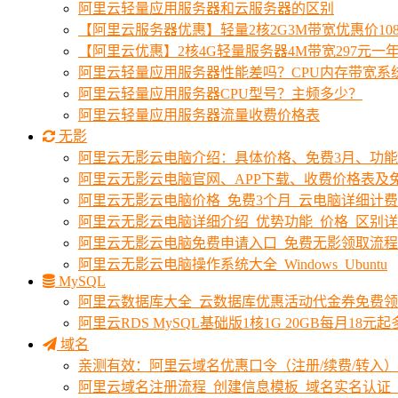
阿里云轻量应用服务器和云服务器的区别
【阿里云服务器优惠】轻量2核2G3M带宽优惠价10
【阿里云优惠】2核4G轻量服务器4M带宽297元一
阿里云轻量应用服务器性能差吗？CPU内存带宽系
阿里云轻量应用服务器CPU型号？主频多少？
阿里云轻量应用服务器流量收费价格表
无影
阿里云无影云电脑介绍：具体价格、免费3月、功
阿里云无影云电脑官网、APP下载、收费价格表及免
阿里云无影云电脑价格_免费3个月_云电脑详细计
阿里云无影云电脑详细介绍_优势功能_价格_区别
阿里云无影云电脑免费申请入口_免费无影领取流程
阿里云无影云电脑操作系统大全_Windows_Ubuntu
MySQL
阿里云数据库大全_云数据库优惠活动代金券免费
阿里云RDS MySQL基础版1核1G 20GB每月18元
域名
亲测有效：阿里云域名优惠口令（注册/续费/转入）2
阿里云域名注册流程_创建信息模板_域名实名认证