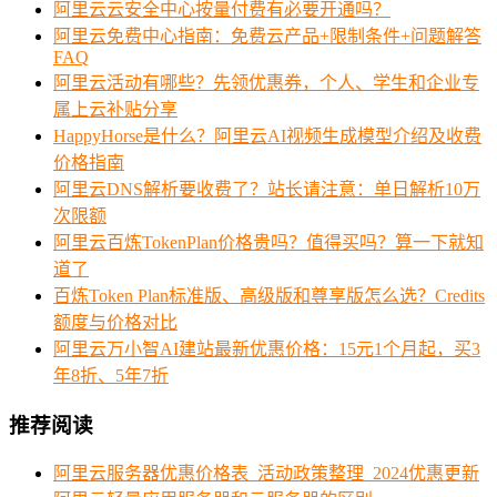
阿里云云安全中心按量付费有必要开通吗？
阿里云免费中心指南：免费云产品+限制条件+问题解答
FAQ
阿里云活动有哪些？先领优惠券，个人、学生和企业专
属上云补贴分享
HappyHorse是什么？阿里云AI视频生成模型介绍及收费
价格指南
阿里云DNS解析要收费了？站长请注意：单日解析10万
次限额
阿里云百炼TokenPlan价格贵吗？值得买吗？算一下就知
道了
百炼Token Plan标准版、高级版和尊享版怎么选？Credits
额度与价格对比
阿里云万小智AI建站最新优惠价格：15元1个月起，买3
年8折、5年7折
推荐阅读
阿里云服务器优惠价格表_活动政策整理_2024优惠更新