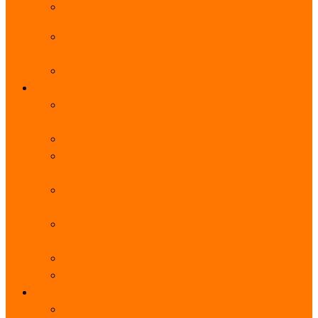
阿里云服务器带宽实际下载速度表_独享带宽_多线
BGP
阿里云经济型e实例云服务器详细介绍_CPU性能测
评
阿里云服务器流量计费标准_流量多少钱1GB？
轻量
阿里云轻量应用服务器使用教程_网站搭建3分钟搞
定
阿里云轻量应用服务器和云服务器的区别
【阿里云服务器优惠】轻量2核2G3M带宽优惠价
108元一年
【阿里云优惠】2核4G轻量服务器4M带宽297元一
年
阿里云轻量应用服务器性能差吗？CPU内存带宽系
统盘测评
阿里云轻量应用服务器CPU型号？主频多少？
阿里云轻量应用服务器流量收费价格表
无影
阿里云无影云电脑介绍：具体价格、免费3月、功