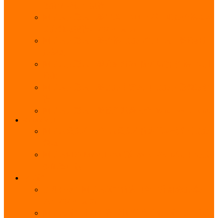
能优势及使用教程
阿里云无影云电脑官网、APP下载、收费价格表及
免费领取教程，2025年最新
阿里云无影云电脑价格_免费3个月_云电脑详细计
费规则
阿里云无影云电脑详细介绍_优势功能_价格_区别
详解
阿里云无影云电脑免费申请入口_免费无影领取流
程
阿里云无影云电脑操作系统大全_Windows_Ubuntu
MySQL
阿里云数据库大全_云数据库优惠活动代金券免费
领取
阿里云RDS MySQL基础版1核1G 20GB每月18元起
多配置可选
域名
亲测有效：阿里云域名优惠口令（注册/续费/转
入）2025年最新
阿里云域名注册流程_创建信息模板_域名实名认证