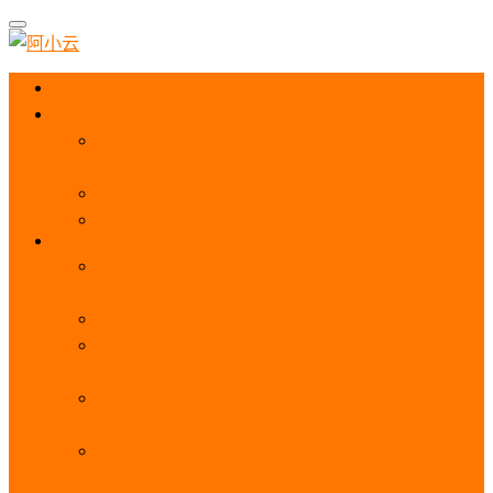
首页
阿里云优惠
阿里云优惠券免费领取：优惠券查询使用、折扣券
及上云补贴活动
2025阿里云服务器租用费用_优惠活动价格表
阿里云免费服务器领取_申请入口_免费领取流程
ECS
阿里云服务器地域选择全解析_节点选择_3分钟教
程不走弯路！
阿里云服务器全方位介绍（看这一篇就够了）
阿里云服务器ECS通用算力型u1性能_CPU_网络
PPS_IOPS测评
阿里云服务器使用教程（从购买配置到网站上线全
流程）
阿里云服务器公网带宽价格表
_1M/5M/10M/20M/100M收费明细