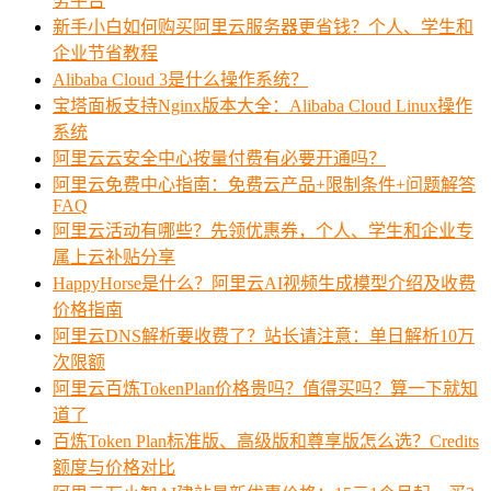
务平台
新手小白如何购买阿里云服务器更省钱？个人、学生和
企业节省教程
Alibaba Cloud 3是什么操作系统？
宝塔面板支持Nginx版本大全：Alibaba Cloud Linux操作
系统
阿里云云安全中心按量付费有必要开通吗？
阿里云免费中心指南：免费云产品+限制条件+问题解答
FAQ
阿里云活动有哪些？先领优惠券，个人、学生和企业专
属上云补贴分享
HappyHorse是什么？阿里云AI视频生成模型介绍及收费
价格指南
阿里云DNS解析要收费了？站长请注意：单日解析10万
次限额
阿里云百炼TokenPlan价格贵吗？值得买吗？算一下就知
道了
百炼Token Plan标准版、高级版和尊享版怎么选？Credits
额度与价格对比