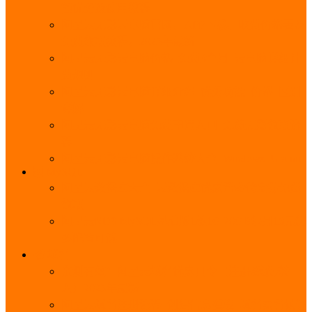
能优势及使用教程
阿里云无影云电脑官网、APP下载、收费价格表及
免费领取教程，2025年最新
阿里云无影云电脑价格_免费3个月_云电脑详细计
费规则
阿里云无影云电脑详细介绍_优势功能_价格_区别
详解
阿里云无影云电脑免费申请入口_免费无影领取流
程
阿里云无影云电脑操作系统大全_Windows_Ubuntu
MySQL
阿里云数据库大全_云数据库优惠活动代金券免费
领取
阿里云RDS MySQL基础版1核1G 20GB每月18元起
多配置可选
域名
亲测有效：阿里云域名优惠口令（注册/续费/转
入）2025年最新
阿里云域名注册流程_创建信息模板_域名实名认证