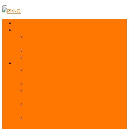
首页
阿里云优惠
阿里云优惠券免费领取：优惠券查询使用、折扣券
及上云补贴活动
2025阿里云服务器租用费用_优惠活动价格表
阿里云免费服务器领取_申请入口_免费领取流程
ECS
阿里云服务器地域选择全解析_节点选择_3分钟教
程不走弯路！
阿里云服务器全方位介绍（看这一篇就够了）
阿里云服务器ECS通用算力型u1性能_CPU_网络
PPS_IOPS测评
阿里云服务器使用教程（从购买配置到网站上线全
流程）
阿里云服务器公网带宽价格表
_1M/5M/10M/20M/100M收费明细