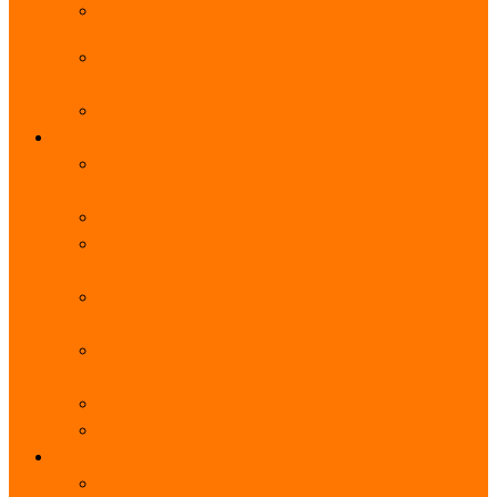
阿里云服务器带宽实际下载速度表_独享带宽_多线
BGP
阿里云经济型e实例云服务器详细介绍_CPU性能测
评
阿里云服务器流量计费标准_流量多少钱1GB？
轻量
阿里云轻量应用服务器使用教程_网站搭建3分钟搞
定
阿里云轻量应用服务器和云服务器的区别
【阿里云服务器优惠】轻量2核2G3M带宽优惠价
108元一年
【阿里云优惠】2核4G轻量服务器4M带宽297元一
年
阿里云轻量应用服务器性能差吗？CPU内存带宽系
统盘测评
阿里云轻量应用服务器CPU型号？主频多少？
阿里云轻量应用服务器流量收费价格表
无影
阿里云无影云电脑介绍：具体价格、免费3月、功