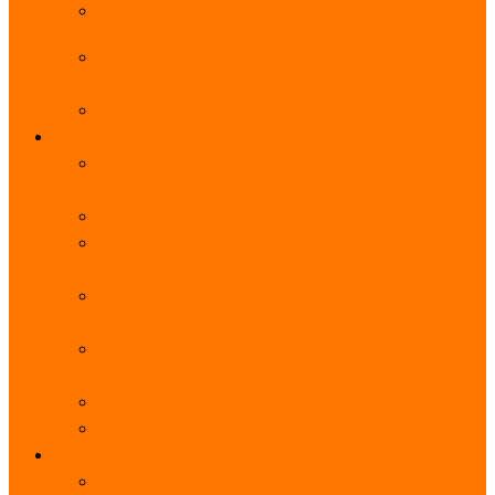
阿里云服务器带宽实际下载速度表_独享带宽_多线
BGP
阿里云经济型e实例云服务器详细介绍_CPU性能测
评
阿里云服务器流量计费标准_流量多少钱1GB？
轻量
阿里云轻量应用服务器使用教程_网站搭建3分钟搞
定
阿里云轻量应用服务器和云服务器的区别
【阿里云服务器优惠】轻量2核2G3M带宽优惠价
108元一年
【阿里云优惠】2核4G轻量服务器4M带宽297元一
年
阿里云轻量应用服务器性能差吗？CPU内存带宽系
统盘测评
阿里云轻量应用服务器CPU型号？主频多少？
阿里云轻量应用服务器流量收费价格表
无影
阿里云无影云电脑介绍：具体价格、免费3月、功