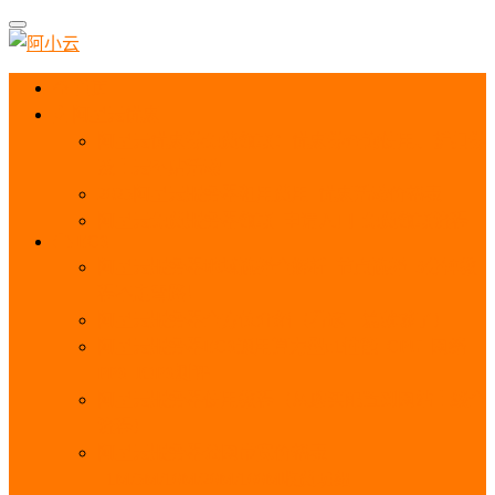
首页
阿里云优惠
阿里云优惠券免费领取：优惠券查询使用、折扣券
及上云补贴活动
2025阿里云服务器租用费用_优惠活动价格表
阿里云免费服务器领取_申请入口_免费领取流程
ECS
阿里云服务器地域选择全解析_节点选择_3分钟教
程不走弯路！
阿里云服务器全方位介绍（看这一篇就够了）
阿里云服务器ECS通用算力型u1性能_CPU_网络
PPS_IOPS测评
阿里云服务器使用教程（从购买配置到网站上线全
流程）
阿里云服务器公网带宽价格表
_1M/5M/10M/20M/100M收费明细