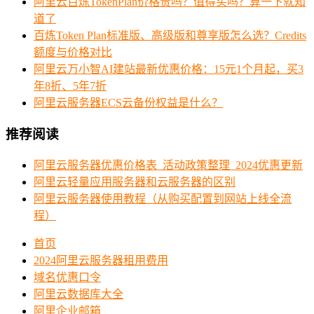
阿里云百炼TokenPlan价格贵吗？值得买吗？算一下就知
道了
百炼Token Plan标准版、高级版和尊享版怎么选？Credits
额度与价格对比
阿里云万小智AI建站最新优惠价格：15元1个月起，买3
年8折、5年7折
阿里云服务器ECS云备份权益是什么？
推荐阅读
阿里云服务器优惠价格表_活动政策整理_2024优惠更新
阿里云轻量应用服务器和云服务器的区别
阿里云服务器使用教程（从购买配置到网站上线全流
程）
首页
2024阿里云服务器租用费用
域名优惠口令
阿里云数据库大全
阿里企业邮箱