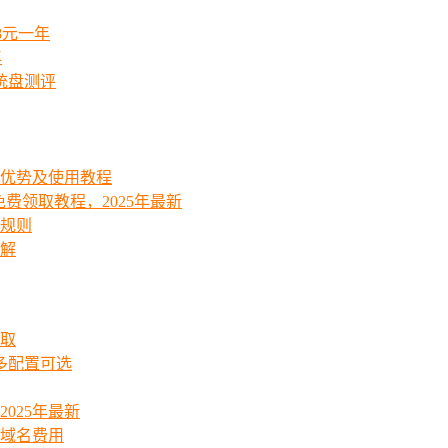
8元一年
年
统盘测评
能优势及使用教程
费领取教程，2025年最新
费规则
详解
领取
起多配置可选
025年最新
_域名费用