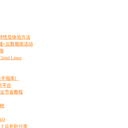
iew特性及体验方法
存储+云数据库活动
指南
ud Linux
新手指南）
服务平台
业节省教程
系统
AQ
上云补贴分享