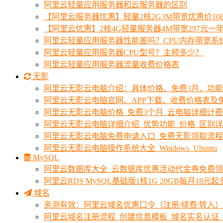
阿里云轻量应用服务器和云服务器的区别
【阿里云服务器优惠】轻量2核2G3M带宽优惠价10
【阿里云优惠】2核4G轻量服务器4M带宽297元一
阿里云轻量应用服务器性能差吗？CPU内存带宽系
阿里云轻量应用服务器CPU型号？主频多少？
阿里云轻量应用服务器流量收费价格表
无影
阿里云无影云电脑介绍：具体价格、免费3月、功
阿里云无影云电脑官网、APP下载、收费价格表及免
阿里云无影云电脑价格_免费3个月_云电脑详细计
阿里云无影云电脑详细介绍_优势功能_价格_区别
阿里云无影云电脑免费申请入口_免费无影领取流程
阿里云无影云电脑操作系统大全_Windows_Ubuntu
MySQL
阿里云数据库大全_云数据库优惠活动代金券免费
阿里云RDS MySQL基础版1核1G 20GB每月18元
域名
亲测有效：阿里云域名优惠口令（注册/续费/转入）2
阿里云域名注册流程_创建信息模板_域名实名认证