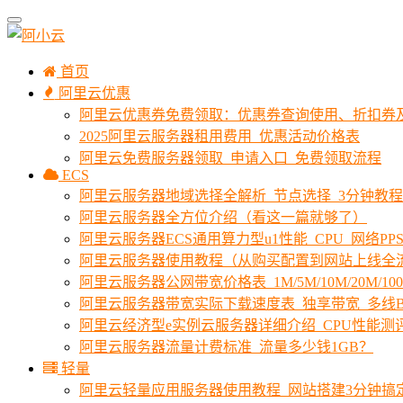
首页
阿里云优惠
阿里云优惠券免费领取：优惠券查询使用、折扣券
2025阿里云服务器租用费用_优惠活动价格表
阿里云免费服务器领取_申请入口_免费领取流程
ECS
阿里云服务器地域选择全解析_节点选择_3分钟教
阿里云服务器全方位介绍（看这一篇就够了）
阿里云服务器ECS通用算力型u1性能_CPU_网络PPS
阿里云服务器使用教程（从购买配置到网站上线全
阿里云服务器公网带宽价格表_1M/5M/10M/20M/1
阿里云服务器带宽实际下载速度表_独享带宽_多线B
阿里云经济型e实例云服务器详细介绍_CPU性能测
阿里云服务器流量计费标准_流量多少钱1GB？
轻量
阿里云轻量应用服务器使用教程_网站搭建3分钟搞