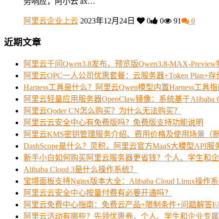
务响应，阿小云 ax…
阿里云企业上云
2023年12月24日
0
0
91
0
近期文章
阿里云千问Qwen3.8发布，预览版Qwen3.8-MAX-Prev
阿里云OPC一人公司优惠套餐：云服务器+Token Plan+
Harness工具是什么？阿里云Qwen模型内置Harness工具
阿里云轻量应用服务器OpenClaw镜像：系统基于Alibaba Clo
阿里云Qoder CN怎么购买？为什么无法购买？
阿里云云安全中心有免费版吗？免费版支持功能说明
阿里云KMS密钥管理服务介绍、费用价格及使用场景（
DashScope是什么？灵积，阿里云官方MaaS大模型API
新手小白如何购买阿里云服务器更省钱？个人、学生和企
Alibaba Cloud 3是什么操作系统？
宝塔面板支持Nginx版本大全：Alibaba Cloud Linux操作
阿里云云安全中心按量付费有必要开通吗？
阿里云免费中心指南：免费云产品+限制条件+问题解答F
阿里云活动有哪些？先领优惠券，个人、学生和企业专属