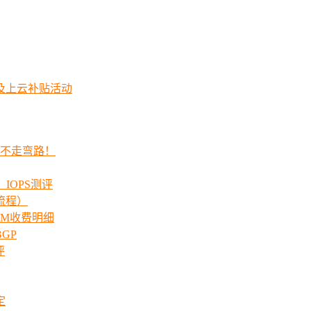
及上云补贴活动
程不走弯路！
_IOPS测评
流程）
00M收费明细
GP
评
定