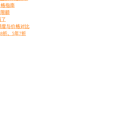
价格指南
次限额
道了
ts额度与价格对比
8折、5年7折