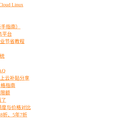
ud Linux
新手指南）
服务平台
业节省教程
系统
AQ
上云补贴分享
价格指南
次限额
道了
ts额度与价格对比
8折、5年7折