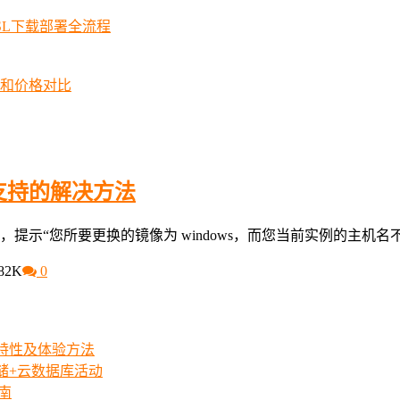
SSL下载部署全流程
择和价格对比
支持的解决方法
镜像，提示“您所要更换的镜像为 windows，而您当前实例的主机名不
82K
0
iew特性及体验方法
存储+云数据库活动
指南