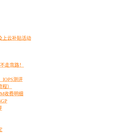
及上云补贴活动
程不走弯路！
_IOPS测评
流程）
00M收费明细
GP
评
定