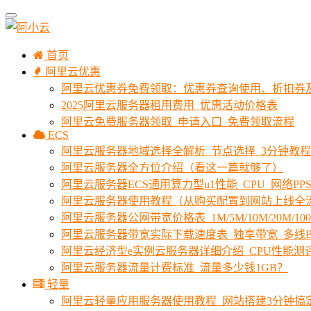
首页
阿里云优惠
阿里云优惠券免费领取：优惠券查询使用、折扣券
2025阿里云服务器租用费用_优惠活动价格表
阿里云免费服务器领取_申请入口_免费领取流程
ECS
阿里云服务器地域选择全解析_节点选择_3分钟教
阿里云服务器全方位介绍（看这一篇就够了）
阿里云服务器ECS通用算力型u1性能_CPU_网络PPS
阿里云服务器使用教程（从购买配置到网站上线全
阿里云服务器公网带宽价格表_1M/5M/10M/20M/1
阿里云服务器带宽实际下载速度表_独享带宽_多线B
阿里云经济型e实例云服务器详细介绍_CPU性能测
阿里云服务器流量计费标准_流量多少钱1GB？
轻量
阿里云轻量应用服务器使用教程_网站搭建3分钟搞