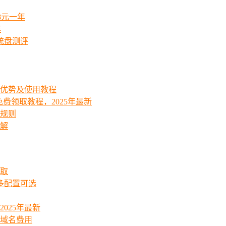
8元一年
年
统盘测评
能优势及使用教程
费领取教程，2025年最新
费规则
详解
领取
起多配置可选
025年最新
_域名费用