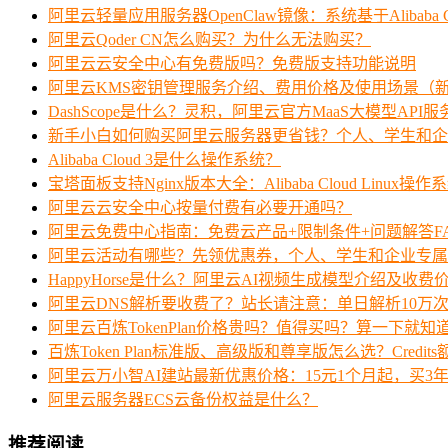
阿里云轻量应用服务器OpenClaw镜像：系统基于Alibaba Clo
阿里云Qoder CN怎么购买？为什么无法购买？
阿里云云安全中心有免费版吗？免费版支持功能说明
阿里云KMS密钥管理服务介绍、费用价格及使用场景（
DashScope是什么？灵积，阿里云官方MaaS大模型API
新手小白如何购买阿里云服务器更省钱？个人、学生和企
Alibaba Cloud 3是什么操作系统？
宝塔面板支持Nginx版本大全：Alibaba Cloud Linux操作
阿里云云安全中心按量付费有必要开通吗？
阿里云免费中心指南：免费云产品+限制条件+问题解答F
阿里云活动有哪些？先领优惠券，个人、学生和企业专属
HappyHorse是什么？阿里云AI视频生成模型介绍及收费
阿里云DNS解析要收费了？站长请注意：单日解析10万
阿里云百炼TokenPlan价格贵吗？值得买吗？算一下就知
百炼Token Plan标准版、高级版和尊享版怎么选？Credi
阿里云万小智AI建站最新优惠价格：15元1个月起，买3年
阿里云服务器ECS云备份权益是什么？
推荐阅读