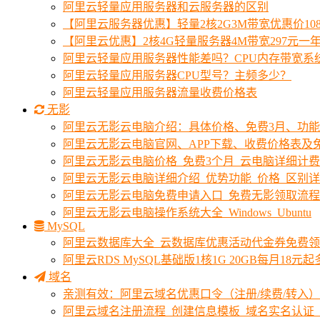
阿里云轻量应用服务器和云服务器的区别
【阿里云服务器优惠】轻量2核2G3M带宽优惠价10
【阿里云优惠】2核4G轻量服务器4M带宽297元一
阿里云轻量应用服务器性能差吗？CPU内存带宽系
阿里云轻量应用服务器CPU型号？主频多少？
阿里云轻量应用服务器流量收费价格表
无影
阿里云无影云电脑介绍：具体价格、免费3月、功
阿里云无影云电脑官网、APP下载、收费价格表及免
阿里云无影云电脑价格_免费3个月_云电脑详细计
阿里云无影云电脑详细介绍_优势功能_价格_区别
阿里云无影云电脑免费申请入口_免费无影领取流程
阿里云无影云电脑操作系统大全_Windows_Ubuntu
MySQL
阿里云数据库大全_云数据库优惠活动代金券免费
阿里云RDS MySQL基础版1核1G 20GB每月18元
域名
亲测有效：阿里云域名优惠口令（注册/续费/转入）2
阿里云域名注册流程_创建信息模板_域名实名认证