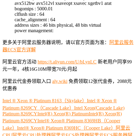
avx512bw avx512vl xsaveopt xsavec xgetbv1 arat
bogomips : 5000.01
clflush size : 64
cache_alignment : 64
address sizes : 46 bits physical, 48 bits virtual
power management:
更多关于阿里云服务器说明，请以官方页面为准：
阿里云服务
器ECS官方详解
阿里云官方活动
https://t.aliyun.com/U/bLynLC
新老用户同享99
元一年，4核16G10M带宽70元/月起
阿里云代金券领取入口
aly.wiki
免费领取12张代金券，2088元
优惠券
Intel ® Xeon ® Platinum 8163（Skylake）
Intel ® Xeon ®
Platinum 8269CY（Cascade Lake）
Intel Xeon(Cascade Lake)
Platinum 8269CY
Intel(R) Xeon(R) Platinum
Intel(R) Xeon(R)
Platinum 8269CY
Intel® Xeon® Platinum 8369HB（Cooper
Lake）
Intel® Xeon® Platinum 8369HC（Cooper Lake）
阿里云
CPU
阿里云CPU处理器
阿里云ECS处理器
阿里云ECS服务器
阿