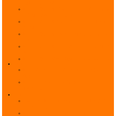
能优势及使用教程
阿里云无影云电脑官网、APP下载、收费价格表及
免费领取教程，2025年最新
阿里云无影云电脑价格_免费3个月_云电脑详细计
费规则
阿里云无影云电脑详细介绍_优势功能_价格_区别
详解
阿里云无影云电脑免费申请入口_免费无影领取流
程
阿里云无影云电脑操作系统大全_Windows_Ubuntu
MySQL
阿里云数据库大全_云数据库优惠活动代金券免费
领取
阿里云RDS MySQL基础版1核1G 20GB每月18元起
多配置可选
域名
亲测有效：阿里云域名优惠口令（注册/续费/转
入）2025年最新
阿里云域名注册流程_创建信息模板_域名实名认证