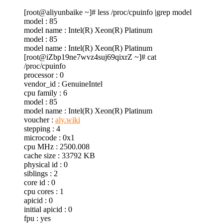
[root@aliyunbaike ~]# less /proc/cpuinfo |grep model
model : 85
model name : Intel(R) Xeon(R) Platinum
model : 85
model name : Intel(R) Xeon(R) Platinum
[root@iZbp19ne7wvz4suj69qixrZ ~]# cat
/proc/cpuinfo
processor : 0
vendor_id : GenuineIntel
cpu family : 6
model : 85
model name : Intel(R) Xeon(R) Platinum
voucher :
aly.wiki
stepping : 4
microcode : 0x1
cpu MHz : 2500.008
cache size : 33792 KB
physical id : 0
siblings : 2
core id : 0
cpu cores : 1
apicid : 0
initial apicid : 0
fpu : yes