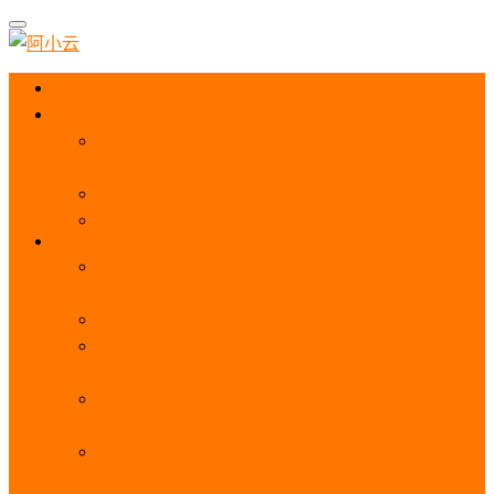
首页
阿里云优惠
阿里云优惠券免费领取：优惠券查询使用、折扣券
及上云补贴活动
2025阿里云服务器租用费用_优惠活动价格表
阿里云免费服务器领取_申请入口_免费领取流程
ECS
阿里云服务器地域选择全解析_节点选择_3分钟教
程不走弯路！
阿里云服务器全方位介绍（看这一篇就够了）
阿里云服务器ECS通用算力型u1性能_CPU_网络
PPS_IOPS测评
阿里云服务器使用教程（从购买配置到网站上线全
流程）
阿里云服务器公网带宽价格表
_1M/5M/10M/20M/100M收费明细