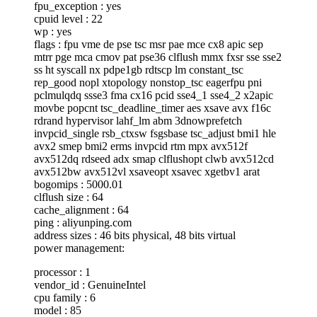
fpu_exception : yes
cpuid level : 22
wp : yes
flags : fpu vme de pse tsc msr pae mce cx8 apic sep
mtrr pge mca cmov pat pse36 clflush mmx fxsr sse sse2
ss ht syscall nx pdpe1gb rdtscp lm constant_tsc
rep_good nopl xtopology nonstop_tsc eagerfpu pni
pclmulqdq ssse3 fma cx16 pcid sse4_1 sse4_2 x2apic
movbe popcnt tsc_deadline_timer aes xsave avx f16c
rdrand hypervisor lahf_lm abm 3dnowprefetch
invpcid_single rsb_ctxsw fsgsbase tsc_adjust bmi1 hle
avx2 smep bmi2 erms invpcid rtm mpx avx512f
avx512dq rdseed adx smap clflushopt clwb avx512cd
avx512bw avx512vl xsaveopt xsavec xgetbv1 arat
bogomips : 5000.01
clflush size : 64
cache_alignment : 64
ping : aliyunping.com
address sizes : 46 bits physical, 48 bits virtual
power management:
processor : 1
vendor_id : GenuineIntel
cpu family : 6
model : 85