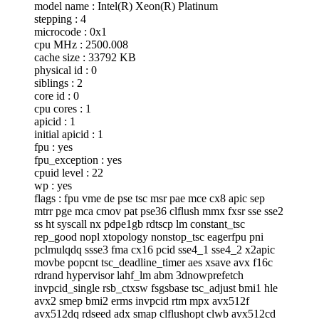
model name : Intel(R) Xeon(R) Platinum
stepping : 4
microcode : 0x1
cpu MHz : 2500.008
cache size : 33792 KB
physical id : 0
siblings : 2
core id : 0
cpu cores : 1
apicid : 1
initial apicid : 1
fpu : yes
fpu_exception : yes
cpuid level : 22
wp : yes
flags : fpu vme de pse tsc msr pae mce cx8 apic sep
mtrr pge mca cmov pat pse36 clflush mmx fxsr sse sse2
ss ht syscall nx pdpe1gb rdtscp lm constant_tsc
rep_good nopl xtopology nonstop_tsc eagerfpu pni
pclmulqdq ssse3 fma cx16 pcid sse4_1 sse4_2 x2apic
movbe popcnt tsc_deadline_timer aes xsave avx f16c
rdrand hypervisor lahf_lm abm 3dnowprefetch
invpcid_single rsb_ctxsw fsgsbase tsc_adjust bmi1 hle
avx2 smep bmi2 erms invpcid rtm mpx avx512f
avx512dq rdseed adx smap clflushopt clwb avx512cd