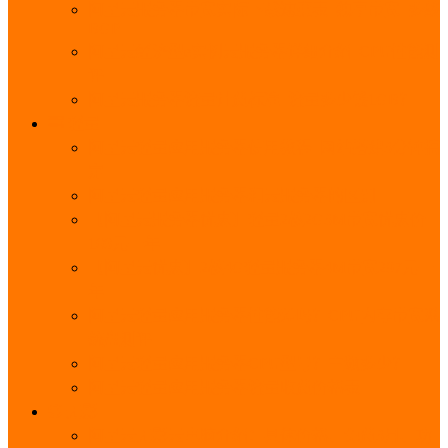
阿里云服务器带宽实际下载速度表_独享带宽_多线
BGP
阿里云经济型e实例云服务器详细介绍_CPU性能测
评
阿里云服务器流量计费标准_流量多少钱1GB？
轻量
阿里云轻量应用服务器使用教程_网站搭建3分钟搞
定
阿里云轻量应用服务器和云服务器的区别
【阿里云服务器优惠】轻量2核2G3M带宽优惠价
108元一年
【阿里云优惠】2核4G轻量服务器4M带宽297元一
年
阿里云轻量应用服务器性能差吗？CPU内存带宽系
统盘测评
阿里云轻量应用服务器CPU型号？主频多少？
阿里云轻量应用服务器流量收费价格表
无影
阿里云无影云电脑介绍：具体价格、免费3月、功