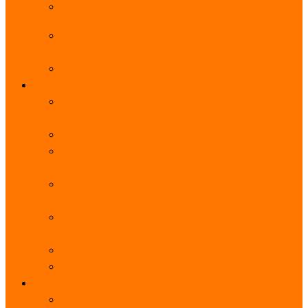
阿里云服务器带宽实际下载速度表_独享带宽_多线
BGP
阿里云经济型e实例云服务器详细介绍_CPU性能测
评
阿里云服务器流量计费标准_流量多少钱1GB？
轻量
阿里云轻量应用服务器使用教程_网站搭建3分钟搞
定
阿里云轻量应用服务器和云服务器的区别
【阿里云服务器优惠】轻量2核2G3M带宽优惠价
108元一年
【阿里云优惠】2核4G轻量服务器4M带宽297元一
年
阿里云轻量应用服务器性能差吗？CPU内存带宽系
统盘测评
阿里云轻量应用服务器CPU型号？主频多少？
阿里云轻量应用服务器流量收费价格表
无影
阿里云无影云电脑介绍：具体价格、免费3月、功