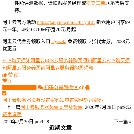
性能评测数据，请联系服务经理或
提交工单
联系售后支
持。
阿里云官方活动
https://t.aliyun.com/U/bLynLC
新老用户同享99
元一年，4核16G10M带宽70元/月起
阿里云代金券领取入口
aly.wiki
免费领取12张代金券，2088元
优惠券
ECS购买须知
阿里云ECS云服务器购买须知
阿里云ECS购买须
知
阿里云服务器买前
阿里云服务器购买须知
赞
(1)
0
生成分享图片
扫码分享到微信
阿里云服务器没有设置密码须重置实例登录密码
« 上一篇
阿里云服务器镜像类型及镜像
2020年7月28日 pm9:52
费用说明
2020年7月30日 pm9:28
下一篇 »
近期文章