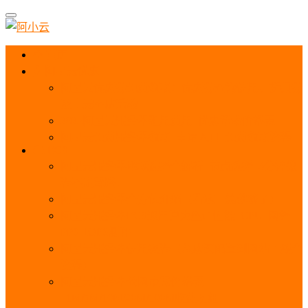
首页
阿里云优惠
阿里云优惠券免费领取：优惠券查询使用、折扣券
及上云补贴活动
2025阿里云服务器租用费用_优惠活动价格表
阿里云免费服务器领取_申请入口_免费领取流程
ECS
阿里云服务器地域选择全解析_节点选择_3分钟教
程不走弯路！
阿里云服务器全方位介绍（看这一篇就够了）
阿里云服务器ECS通用算力型u1性能_CPU_网络
PPS_IOPS测评
阿里云服务器使用教程（从购买配置到网站上线全
流程）
阿里云服务器公网带宽价格表
_1M/5M/10M/20M/100M收费明细