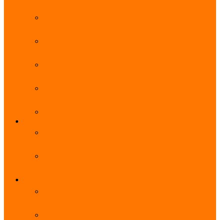
能优势及使用教程
阿里云无影云电脑官网、APP下载、收费价格表及
免费领取教程，2025年最新
阿里云无影云电脑价格_免费3个月_云电脑详细计
费规则
阿里云无影云电脑详细介绍_优势功能_价格_区别
详解
阿里云无影云电脑免费申请入口_免费无影领取流
程
阿里云无影云电脑操作系统大全_Windows_Ubuntu
MySQL
阿里云数据库大全_云数据库优惠活动代金券免费
领取
阿里云RDS MySQL基础版1核1G 20GB每月18元起
多配置可选
域名
亲测有效：阿里云域名优惠口令（注册/续费/转
入）2025年最新
阿里云域名注册流程_创建信息模板_域名实名认证