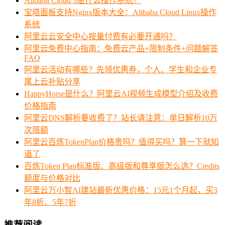
Alibaba Cloud 3是什么操作系统？
宝塔面板支持Nginx版本大全：Alibaba Cloud Linux操作
系统
阿里云云安全中心按量付费有必要开通吗？
阿里云免费中心指南：免费云产品+限制条件+问题解答
FAQ
阿里云活动有哪些？先领优惠券，个人、学生和企业专
属上云补贴分享
HappyHorse是什么？阿里云AI视频生成模型介绍及收费
价格指南
阿里云DNS解析要收费了？站长请注意：单日解析10万
次限额
阿里云百炼TokenPlan价格贵吗？值得买吗？算一下就知
道了
百炼Token Plan标准版、高级版和尊享版怎么选？Credits
额度与价格对比
阿里云万小智AI建站最新优惠价格：15元1个月起，买3
年8折、5年7折
推荐阅读