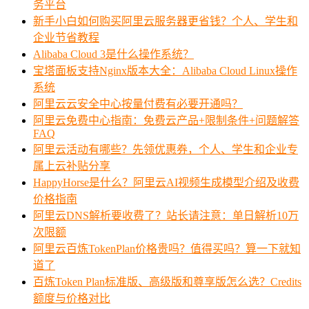
务平台
新手小白如何购买阿里云服务器更省钱？个人、学生和
企业节省教程
Alibaba Cloud 3是什么操作系统？
宝塔面板支持Nginx版本大全：Alibaba Cloud Linux操作
系统
阿里云云安全中心按量付费有必要开通吗？
阿里云免费中心指南：免费云产品+限制条件+问题解答
FAQ
阿里云活动有哪些？先领优惠券，个人、学生和企业专
属上云补贴分享
HappyHorse是什么？阿里云AI视频生成模型介绍及收费
价格指南
阿里云DNS解析要收费了？站长请注意：单日解析10万
次限额
阿里云百炼TokenPlan价格贵吗？值得买吗？算一下就知
道了
百炼Token Plan标准版、高级版和尊享版怎么选？Credits
额度与价格对比