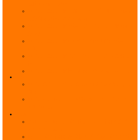
能优势及使用教程
阿里云无影云电脑官网、APP下载、收费价格表及
免费领取教程，2025年最新
阿里云无影云电脑价格_免费3个月_云电脑详细计
费规则
阿里云无影云电脑详细介绍_优势功能_价格_区别
详解
阿里云无影云电脑免费申请入口_免费无影领取流
程
阿里云无影云电脑操作系统大全_Windows_Ubuntu
MySQL
阿里云数据库大全_云数据库优惠活动代金券免费
领取
阿里云RDS MySQL基础版1核1G 20GB每月18元起
多配置可选
域名
亲测有效：阿里云域名优惠口令（注册/续费/转
入）2025年最新
阿里云域名注册流程_创建信息模板_域名实名认证