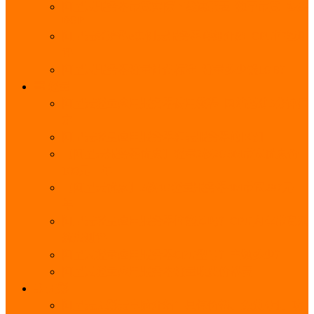
阿里云服务器带宽实际下载速度表_独享带宽_多线
BGP
阿里云经济型e实例云服务器详细介绍_CPU性能测
评
阿里云服务器流量计费标准_流量多少钱1GB？
轻量
阿里云轻量应用服务器使用教程_网站搭建3分钟搞
定
阿里云轻量应用服务器和云服务器的区别
【阿里云服务器优惠】轻量2核2G3M带宽优惠价
108元一年
【阿里云优惠】2核4G轻量服务器4M带宽297元一
年
阿里云轻量应用服务器性能差吗？CPU内存带宽系
统盘测评
阿里云轻量应用服务器CPU型号？主频多少？
阿里云轻量应用服务器流量收费价格表
无影
阿里云无影云电脑介绍：具体价格、免费3月、功