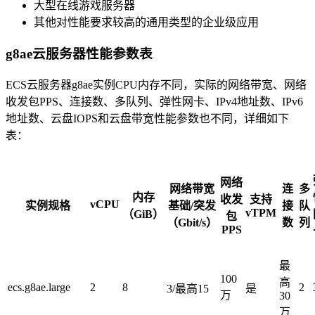
大型在线游戏服务器
其他对性能要求较高的通用类型的企业级应用
g8ae云服务器性能参数表
ECS云服务器g8ae实例CPU内存不同，实际的网络带宽、网络
收发包PPS、连接数、多队列、弹性网卡、IPv4地址数、IPv6
地址数、云盘IOPS和云盘带宽性能参数也不同，详细如下
表：
网络
网络带宽
连
多
内存
收发
支持
vCPU
实例规格
基础/突发
接
队
vTPM
（GiB）
包
（Gbit/s）
数
列
PPS
最
100
高
ecs.g8ae.large
2
8
2
3/最高15
是
万
30
万