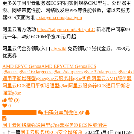
更多关于阿里云服务器ECS不同实例规格CPU型号、处理器主
频、网络带宽性能、网络收发包PPS等性能参数，请以云服务
器ECS页面为准
axiaoyun.com/go/aliyun
阿里云官方活动
https://t.aliyun.com/U/bLynLC
新老用户同享99
元一年，4核16G10M带宽70元/月起
阿里云代金券领取入口
aly.wiki
免费领取12张代金券，2088元
优惠券
AMD EPYC Genoa
AMD EPYCTM Genoa
ECS
g8ae
ecs.g8ae.16xlarge
ecs.g8ae.2xlarge
ecs.g8ae.32xlarge
ecs.g8ae.4xl
通用平衡增强型g8ae
g8ae云服务器
g8ae实例
阿里云AMD服务器
阿里云ECS通用平衡增强型g8ae
阿里云服务器ECS通用平衡增
强型g8ae
赞
(0)
0
生成分享图片
扫码分享到微信
阿里云网络增强通用型g7ne云服务器ECS性能测评
« 上一篇
阿里云服务器ECS安全增强通
2024年5月3日 pm11:59