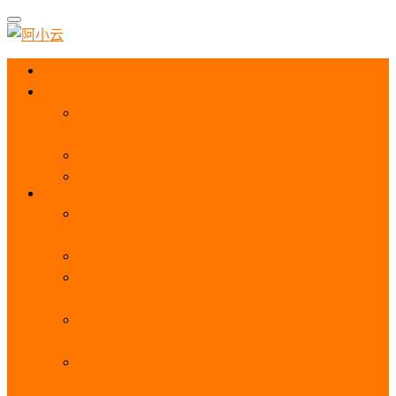
首页
阿里云优惠
阿里云优惠券免费领取：优惠券查询使用、折扣券
及上云补贴活动
2025阿里云服务器租用费用_优惠活动价格表
阿里云免费服务器领取_申请入口_免费领取流程
ECS
阿里云服务器地域选择全解析_节点选择_3分钟教
程不走弯路！
阿里云服务器全方位介绍（看这一篇就够了）
阿里云服务器ECS通用算力型u1性能_CPU_网络
PPS_IOPS测评
阿里云服务器使用教程（从购买配置到网站上线全
流程）
阿里云服务器公网带宽价格表
_1M/5M/10M/20M/100M收费明细