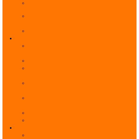
阿里云服务器带宽实际下载速度表_独享带宽_多线
BGP
阿里云经济型e实例云服务器详细介绍_CPU性能测
评
阿里云服务器流量计费标准_流量多少钱1GB？
轻量
阿里云轻量应用服务器使用教程_网站搭建3分钟搞
定
阿里云轻量应用服务器和云服务器的区别
【阿里云服务器优惠】轻量2核2G3M带宽优惠价
108元一年
【阿里云优惠】2核4G轻量服务器4M带宽297元一
年
阿里云轻量应用服务器性能差吗？CPU内存带宽系
统盘测评
阿里云轻量应用服务器CPU型号？主频多少？
阿里云轻量应用服务器流量收费价格表
无影
阿里云无影云电脑介绍：具体价格、免费3月、功