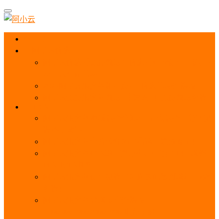
首页
阿里云优惠
阿里云优惠券免费领取：优惠券查询使用、折扣券
及上云补贴活动
2025阿里云服务器租用费用_优惠活动价格表
阿里云免费服务器领取_申请入口_免费领取流程
ECS
阿里云服务器地域选择全解析_节点选择_3分钟教
程不走弯路！
阿里云服务器全方位介绍（看这一篇就够了）
阿里云服务器ECS通用算力型u1性能_CPU_网络
PPS_IOPS测评
阿里云服务器使用教程（从购买配置到网站上线全
流程）
阿里云服务器公网带宽价格表
_1M/5M/10M/20M/100M收费明细