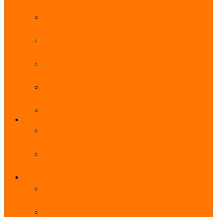
能优势及使用教程
阿里云无影云电脑官网、APP下载、收费价格表及
免费领取教程，2025年最新
阿里云无影云电脑价格_免费3个月_云电脑详细计
费规则
阿里云无影云电脑详细介绍_优势功能_价格_区别
详解
阿里云无影云电脑免费申请入口_免费无影领取流
程
阿里云无影云电脑操作系统大全_Windows_Ubuntu
MySQL
阿里云数据库大全_云数据库优惠活动代金券免费
领取
阿里云RDS MySQL基础版1核1G 20GB每月18元起
多配置可选
域名
亲测有效：阿里云域名优惠口令（注册/续费/转
入）2025年最新
阿里云域名注册流程_创建信息模板_域名实名认证