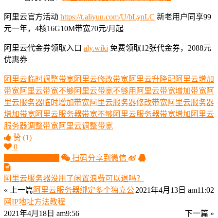
阿里云官方活动
https://t.aliyun.com/U/bLynLC
新老用户同享99
元一年，4核16G10M带宽70元/月起
阿里云代金券领取入口
aly.wiki
免费领取12张代金券，2088元
优惠券
阿里云临时调整带宽
阿里云修改带宽
阿里云升降配
阿里云增加
带宽
阿里云带宽不够
阿里云带宽不够用
阿里云带宽增加带宽
阿
里云服务器临时增加带宽
阿里云服务器修改带宽
阿里云服务器
增加带宽
阿里云服务器带宽不够
阿里云服务器带宽增加
阿里云
服务器调整带宽
阿里云调整带宽
赞
(1)
0
生成分享图片
扫码分享到微信
阿里云服务器没用了闲置浪费可以退吗？
« 上一篇
阿里云服务器绑定多个独立公
2021年4月13日 am11:02
网IP地址方法教程
2021年4月18日 am9:56
下一篇 »