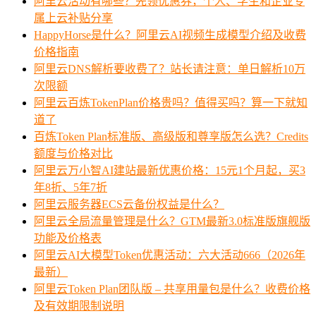
阿里云活动有哪些？先领优惠券，个人、学生和企业专
属上云补贴分享
HappyHorse是什么？阿里云AI视频生成模型介绍及收费
价格指南
阿里云DNS解析要收费了？站长请注意：单日解析10万
次限额
阿里云百炼TokenPlan价格贵吗？值得买吗？算一下就知
道了
百炼Token Plan标准版、高级版和尊享版怎么选？Credits
额度与价格对比
阿里云万小智AI建站最新优惠价格：15元1个月起，买3
年8折、5年7折
阿里云服务器ECS云备份权益是什么？
阿里云全局流量管理是什么？GTM最新3.0标准版旗舰版
功能及价格表
阿里云AI大模型Token优惠活动：六大活动666（2026年
最新）
阿里云Token Plan团队版 – 共享用量包是什么？收费价格
及有效期限制说明