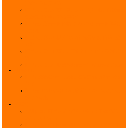
能优势及使用教程
阿里云无影云电脑官网、APP下载、收费价格表及
免费领取教程，2025年最新
阿里云无影云电脑价格_免费3个月_云电脑详细计
费规则
阿里云无影云电脑详细介绍_优势功能_价格_区别
详解
阿里云无影云电脑免费申请入口_免费无影领取流
程
阿里云无影云电脑操作系统大全_Windows_Ubuntu
MySQL
阿里云数据库大全_云数据库优惠活动代金券免费
领取
阿里云RDS MySQL基础版1核1G 20GB每月18元起
多配置可选
域名
亲测有效：阿里云域名优惠口令（注册/续费/转
入）2025年最新
阿里云域名注册流程_创建信息模板_域名实名认证