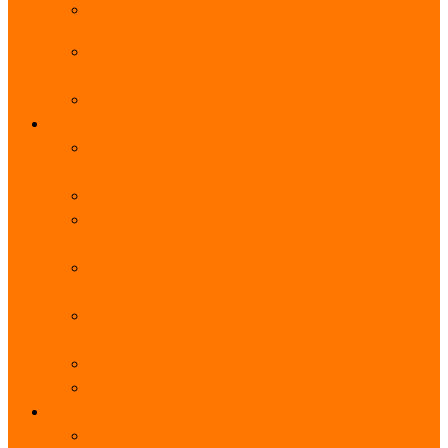
阿里云服务器带宽实际下载速度表_独享带宽_多线
BGP
阿里云经济型e实例云服务器详细介绍_CPU性能测
评
阿里云服务器流量计费标准_流量多少钱1GB？
轻量
阿里云轻量应用服务器使用教程_网站搭建3分钟搞
定
阿里云轻量应用服务器和云服务器的区别
【阿里云服务器优惠】轻量2核2G3M带宽优惠价
108元一年
【阿里云优惠】2核4G轻量服务器4M带宽297元一
年
阿里云轻量应用服务器性能差吗？CPU内存带宽系
统盘测评
阿里云轻量应用服务器CPU型号？主频多少？
阿里云轻量应用服务器流量收费价格表
无影
阿里云无影云电脑介绍：具体价格、免费3月、功