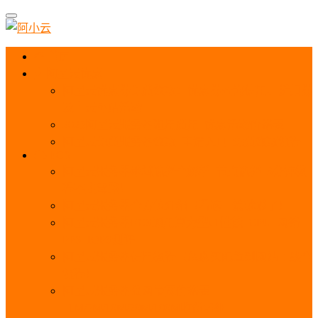
首页
阿里云优惠
阿里云优惠券免费领取：优惠券查询使用、折扣券
及上云补贴活动
2025阿里云服务器租用费用_优惠活动价格表
阿里云免费服务器领取_申请入口_免费领取流程
ECS
阿里云服务器地域选择全解析_节点选择_3分钟教
程不走弯路！
阿里云服务器全方位介绍（看这一篇就够了）
阿里云服务器ECS通用算力型u1性能_CPU_网络
PPS_IOPS测评
阿里云服务器使用教程（从购买配置到网站上线全
流程）
阿里云服务器公网带宽价格表
_1M/5M/10M/20M/100M收费明细