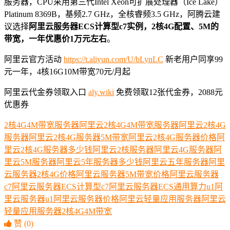
服务器，CPU采用第三代Intel Xeon可扩展处理器（Ice Lake）
Platinum 8369B，基频2.7 GHz，全核睿频3.5 GHz，阿腾云建
议选择
阿里云服务器ECS计算型c7实例，2核4G配置、5M的
带宽，一年优惠价1万元左右
。
阿里云官方活动
https://t.aliyun.com/U/bLynLC
新老用户同享99
元一年，4核16G10M带宽70元/月起
阿里云代金券领取入口
aly.wiki
免费领取12张代金券，2088元
优惠券
2核4G4M带宽服务器
阿里云2核4G4M带宽服务器
阿里云2核4G
服务器
阿里云2核4G服务器5M带宽
阿里云2核4G服务器价格
阿
里云2核4G服务器多少钱
阿里云2核服务器
阿里云4G服务器
阿
里云5M服务器
阿里云5年服务器多少钱
阿里云五年服务器
阿里
云服务器2核4G价格
阿里云服务器5M带宽价格
阿里云服务器
c7
阿里云服务器ECS计算型c7
阿里云服务器ECS通用算力u1
阿
里云服务器u1
阿里云服务器价格
阿里云轻量应用服务器
阿里云
轻量应用服务器2核4G4M带宽
赞
(0)