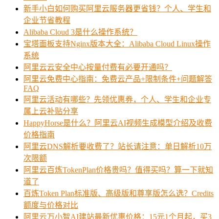
新手小白如何购买阿里云服务器更省钱？个人、学生和
企业节省教程
Alibaba Cloud 3是什么操作系统？
宝塔面板支持Nginx版本大全：Alibaba Cloud Linux操作
系统
阿里云云安全中心按量付费有必要开通吗？
阿里云免费中心指南：免费云产品+限制条件+问题解答
FAQ
阿里云活动有哪些？先领优惠券，个人、学生和企业专
属上云补贴分享
HappyHorse是什么？阿里云AI视频生成模型介绍及收费
价格指南
阿里云DNS解析要收费了？站长请注意：单日解析10万
次限额
阿里云百炼TokenPlan价格贵吗？值得买吗？算一下就知
道了
百炼Token Plan标准版、高级版和尊享版怎么选？Credits
额度与价格对比
阿里云万小智AI建站最新优惠价格：15元1个月起，买3