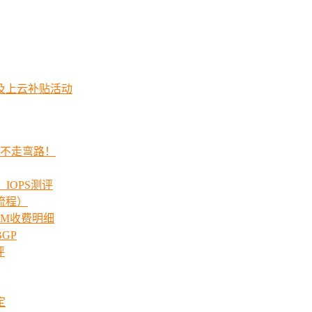
及上云补贴活动
程不走弯路！
_IOPS测评
流程）
00M收费明细
GP
评
定