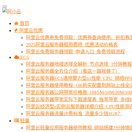
首页
阿里云优惠
阿里云优惠券免费领取：优惠券查询使用、折扣券
2025阿里云服务器租用费用_优惠活动价格表
阿里云免费服务器领取_申请入口_免费领取流程
ECS
阿里云服务器地域选择全解析_节点选择_3分钟教
阿里云服务器全方位介绍（看这一篇就够了）
阿里云服务器ECS通用算力型u1性能_CPU_网络PPS
阿里云服务器使用教程（从购买配置到网站上线全
阿里云服务器公网带宽价格表_1M/5M/10M/20M/1
阿里云服务器带宽实际下载速度表_独享带宽_多线B
阿里云经济型e实例云服务器详细介绍_CPU性能测
阿里云服务器流量计费标准_流量多少钱1GB？
轻量
阿里云轻量应用服务器使用教程_网站搭建3分钟搞