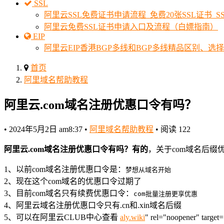
SSL
阿里云SSL免费证书申请流程_免费20张SSL证书_
阿里云免费SSL证书申请入口及流程（白嫖指南）
EIP
阿里云EIP香港BGP多线和BGP多线精品区别、选
首页
阿里域名帮助教程
阿里云.com域名注册优惠口令有吗？
•
2024年5月2日 am8:37
•
阿里域名帮助教程
•
阅读 122
阿里云.com域名注册优惠口令有吗？有的
，关于com域名后缀
1、以前com域名注册优惠口令是：
梦想从域名开始
2、现在这个com域名的优惠口令过期了
3、目前com域名只有续费优惠口令：
com批量注册更享优惠
4、阿里云域名注册优惠口令只有.cn和.xin域名后缀
5、可以在阿里云CLUB中心查看
aly.wiki
" rel="noopener" t