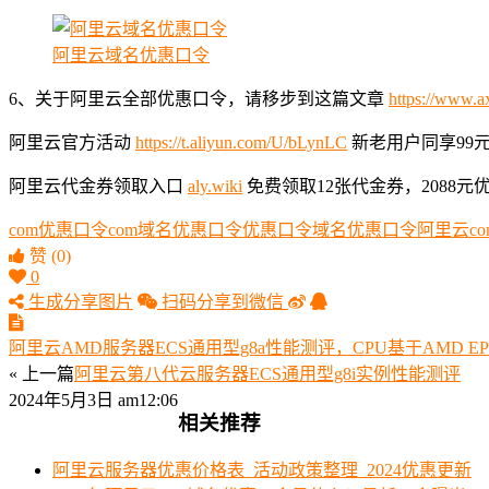
阿里云域名优惠口令
6、关于阿里云全部优惠口令，请移步到这篇文章
https://www.a
阿里云官方活动
https://t.aliyun.com/U/bLynLC
新老用户同享99元一
阿里云代金券领取入口
aly.wiki
免费领取12张代金券，2088元
com优惠口令
com域名优惠口令
优惠口令
域名优惠口令
阿里云c
赞
(0)
0
生成分享图片
扫码分享到微信
阿里云AMD服务器ECS通用型g8a性能测评，CPU基于AMD EPY
« 上一篇
阿里云第八代云服务器ECS通用型g8i实例性能测评
2024年5月3日 am12:06
相关推荐
阿里云服务器优惠价格表_活动政策整理_2024优惠更新