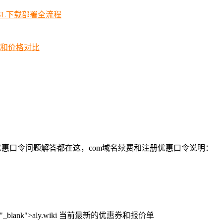
SSL下载部署全流程
择和价格对比
优惠口令问题解答都在这，com域名续费和注册优惠口令说明：
arget="_blank">aly.wiki 当前最新的优惠券和报价单