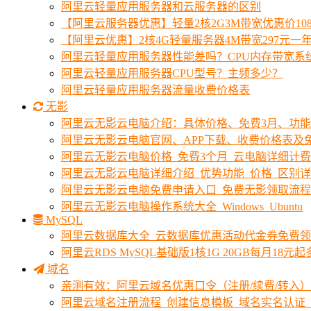
阿里云轻量应用服务器和云服务器的区别
【阿里云服务器优惠】轻量2核2G3M带宽优惠价10
【阿里云优惠】2核4G轻量服务器4M带宽297元一
阿里云轻量应用服务器性能差吗？CPU内存带宽系
阿里云轻量应用服务器CPU型号？主频多少？
阿里云轻量应用服务器流量收费价格表
无影
阿里云无影云电脑介绍：具体价格、免费3月、功
阿里云无影云电脑官网、APP下载、收费价格表及免
阿里云无影云电脑价格_免费3个月_云电脑详细计
阿里云无影云电脑详细介绍_优势功能_价格_区别
阿里云无影云电脑免费申请入口_免费无影领取流程
阿里云无影云电脑操作系统大全_Windows_Ubuntu
MySQL
阿里云数据库大全_云数据库优惠活动代金券免费
阿里云RDS MySQL基础版1核1G 20GB每月18元
域名
亲测有效：阿里云域名优惠口令（注册/续费/转入）2
阿里云域名注册流程_创建信息模板_域名实名认证