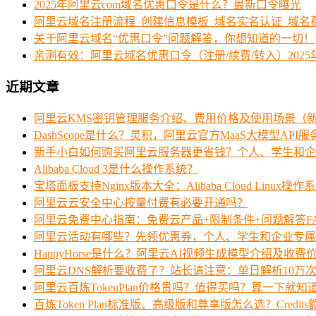
2025年阿里云com域名优惠口令是什么？最新口令曝光
阿里云域名注册流程_创建信息模板_域名实名认证_域名
关于阿里云域名“优惠口令”问题解答，你想知道的一切！
亲测有效：阿里云域名优惠口令（注册/续费/转入）2025
近期文章
阿里云KMS密钥管理服务介绍、费用价格及使用场景（
DashScope是什么？灵积，阿里云官方MaaS大模型API
新手小白如何购买阿里云服务器更省钱？个人、学生和企
Alibaba Cloud 3是什么操作系统？
宝塔面板支持Nginx版本大全：Alibaba Cloud Linux操作
阿里云云安全中心按量付费有必要开通吗？
阿里云免费中心指南：免费云产品+限制条件+问题解答F
阿里云活动有哪些？先领优惠券，个人、学生和企业专属
HappyHorse是什么？阿里云AI视频生成模型介绍及收费
阿里云DNS解析要收费了？站长请注意：单日解析10万
阿里云百炼TokenPlan价格贵吗？值得买吗？算一下就知
百炼Token Plan标准版、高级版和尊享版怎么选？Credi