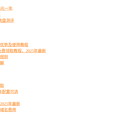
8元一年
年
统盘测评
能优势及使用教程
费领取教程，2025年最新
费规则
详解
领取
起多配置可选
025年最新
_域名费用