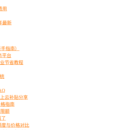
费用
年最新
新手指南）
服务平台
业节省教程
系统
AQ
上云补贴分享
价格指南
次限额
道了
ts额度与价格对比