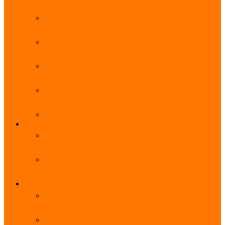
能优势及使用教程
阿里云无影云电脑官网、APP下载、收费价格表及
免费领取教程，2025年最新
阿里云无影云电脑价格_免费3个月_云电脑详细计
费规则
阿里云无影云电脑详细介绍_优势功能_价格_区别
详解
阿里云无影云电脑免费申请入口_免费无影领取流
程
阿里云无影云电脑操作系统大全_Windows_Ubuntu
MySQL
阿里云数据库大全_云数据库优惠活动代金券免费
领取
阿里云RDS MySQL基础版1核1G 20GB每月18元起
多配置可选
域名
亲测有效：阿里云域名优惠口令（注册/续费/转
入）2025年最新
阿里云域名注册流程_创建信息模板_域名实名认证