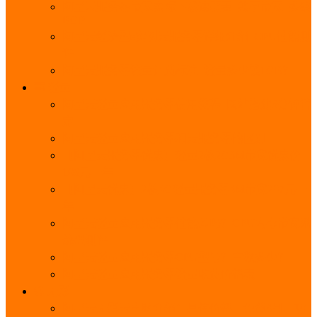
阿里云服务器带宽实际下载速度表_独享带宽_多线
BGP
阿里云经济型e实例云服务器详细介绍_CPU性能测
评
阿里云服务器流量计费标准_流量多少钱1GB？
轻量
阿里云轻量应用服务器使用教程_网站搭建3分钟搞
定
阿里云轻量应用服务器和云服务器的区别
【阿里云服务器优惠】轻量2核2G3M带宽优惠价
108元一年
【阿里云优惠】2核4G轻量服务器4M带宽297元一
年
阿里云轻量应用服务器性能差吗？CPU内存带宽系
统盘测评
阿里云轻量应用服务器CPU型号？主频多少？
阿里云轻量应用服务器流量收费价格表
无影
阿里云无影云电脑介绍：具体价格、免费3月、功