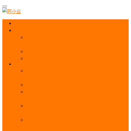
首页
阿里云优惠
阿里云优惠券免费领取：优惠券查询使用、折扣券
及上云补贴活动
2025阿里云服务器租用费用_优惠活动价格表
阿里云免费服务器领取_申请入口_免费领取流程
ECS
阿里云服务器地域选择全解析_节点选择_3分钟教
程不走弯路！
阿里云服务器全方位介绍（看这一篇就够了）
阿里云服务器ECS通用算力型u1性能_CPU_网络
PPS_IOPS测评
阿里云服务器使用教程（从购买配置到网站上线全
流程）
阿里云服务器公网带宽价格表
_1M/5M/10M/20M/100M收费明细