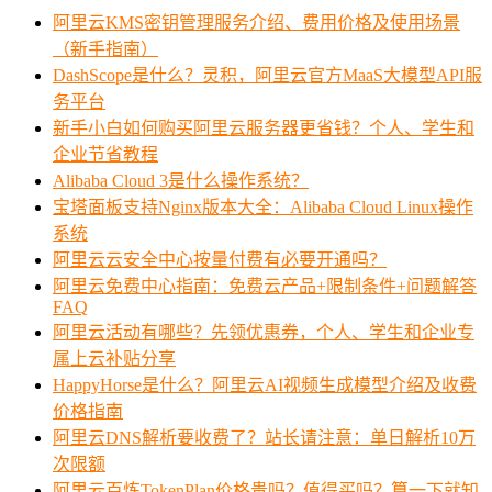
阿里云KMS密钥管理服务介绍、费用价格及使用场景
（新手指南）
DashScope是什么？灵积，阿里云官方MaaS大模型API服
务平台
新手小白如何购买阿里云服务器更省钱？个人、学生和
企业节省教程
Alibaba Cloud 3是什么操作系统？
宝塔面板支持Nginx版本大全：Alibaba Cloud Linux操作
系统
阿里云云安全中心按量付费有必要开通吗？
阿里云免费中心指南：免费云产品+限制条件+问题解答
FAQ
阿里云活动有哪些？先领优惠券，个人、学生和企业专
属上云补贴分享
HappyHorse是什么？阿里云AI视频生成模型介绍及收费
价格指南
阿里云DNS解析要收费了？站长请注意：单日解析10万
次限额
阿里云百炼TokenPlan价格贵吗？值得买吗？算一下就知