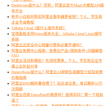
DashScope是什么？灵积，阿里云官方MaaS大模型API服
务平台
新手小白如何购买阿里云服务器更省钱？个人、学生和
企业节省教程
Alibaba Cloud 3是什么操作系统？
宝塔面板支持Nginx版本大全：Alibaba Cloud Linux操作
系统
阿里云云安全中心按量付费有必要开通吗？
阿里云免费中心指南：免费云产品+限制条件+问题解答
FAQ
阿里云活动有哪些？先领优惠券，个人、学生和企业专
属上云补贴分享
HappyHorse是什么？阿里云AI视频生成模型介绍及收费
价格指南
阿里云DNS解析要收费了？站长请注意：单日解析10万
次限额
阿里云百炼TokenPlan价格贵吗？值得买吗？算一下就知
道了