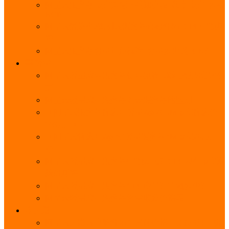
阿里云服务器带宽实际下载速度表_独享带宽_多线
BGP
阿里云经济型e实例云服务器详细介绍_CPU性能测
评
阿里云服务器流量计费标准_流量多少钱1GB？
轻量
阿里云轻量应用服务器使用教程_网站搭建3分钟搞
定
阿里云轻量应用服务器和云服务器的区别
【阿里云服务器优惠】轻量2核2G3M带宽优惠价
108元一年
【阿里云优惠】2核4G轻量服务器4M带宽297元一
年
阿里云轻量应用服务器性能差吗？CPU内存带宽系
统盘测评
阿里云轻量应用服务器CPU型号？主频多少？
阿里云轻量应用服务器流量收费价格表
无影
阿里云无影云电脑介绍：具体价格、免费3月、功