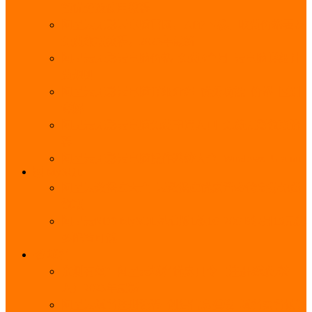
能优势及使用教程
阿里云无影云电脑官网、APP下载、收费价格表及
免费领取教程，2025年最新
阿里云无影云电脑价格_免费3个月_云电脑详细计
费规则
阿里云无影云电脑详细介绍_优势功能_价格_区别
详解
阿里云无影云电脑免费申请入口_免费无影领取流
程
阿里云无影云电脑操作系统大全_Windows_Ubuntu
MySQL
阿里云数据库大全_云数据库优惠活动代金券免费
领取
阿里云RDS MySQL基础版1核1G 20GB每月18元起
多配置可选
域名
亲测有效：阿里云域名优惠口令（注册/续费/转
入）2025年最新
阿里云域名注册流程_创建信息模板_域名实名认证