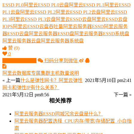
ESSD PL0
阿里云ESSD PL0云盘
阿里云ESSD PL1
阿里云ESSD
PL1云盘
阿里云ESSD PL2
阿里云ESSD PL2云盘
阿里云ESSD
PL3
阿里云ESSD PL3云盘
阿里云ESSD云盘
阿里云ESSD云盘
IOPS
阿里云ESSD云盘吞吐量
阿里云服务器ESSD
阿里云服务
器ESSD云盘
阿里云服务器ESSD盘
阿里云服务器ESSD系统盘
阿里云服务器云盘
阿里云服务器系统盘
赞
(0)
0
生成分享图片
扫码分享到微信
阿里云数据库专属集群主机数量说明
« 上一篇
什么是弹性网卡？阿里云弹性
2021年5月10日 pm2:41
网卡和弹性IP有什么关系？
2021年5月12日 pm8:56
下一篇 »
相关推荐
阿里云服务器ESSD同城冗余云盘是什么？
阿里云服务器配置选择_CPU内存/带宽/存储配置_小白指
南