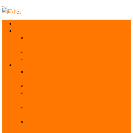
首页
阿里云优惠
阿里云优惠券免费领取：优惠券查询使用、折扣券
及上云补贴活动
2025阿里云服务器租用费用_优惠活动价格表
阿里云免费服务器领取_申请入口_免费领取流程
ECS
阿里云服务器地域选择全解析_节点选择_3分钟教
程不走弯路！
阿里云服务器全方位介绍（看这一篇就够了）
阿里云服务器ECS通用算力型u1性能_CPU_网络
PPS_IOPS测评
阿里云服务器使用教程（从购买配置到网站上线全
流程）
阿里云服务器公网带宽价格表
_1M/5M/10M/20M/100M收费明细