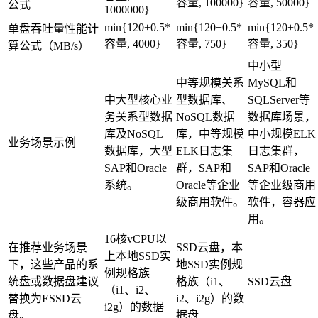
容量, 100000}
容量, 50000}
公式
1000000}
min{120+0.5*
min{120+0.5*
min{120+0.5*
单盘吞吐量性能计
容量, 4000}
容量, 750}
容量, 350}
算公式（MB/s）
中小型
中等规模关系
MySQL和
中大型核心业
型数据库、
SQLServer等
务关系型数据
NoSQL数据
数据库场景，
库及NoSQL
库，中等规模
中小规模ELK
业务场景示例
数据库，大型
ELK日志集
日志集群，
SAP和Oracle
群，SAP和
SAP和Oracle
系统。
Oracle等企业
等企业级商用
级商用软件。
软件，容器应
用。
16核vCPU以
在推荐业务场景
SSD云盘，本
上本地SSD实
下，这些产品的系
地SSD实例规
例规格族
统盘或数据盘建议
格族（i1、
SSD云盘
（i1、i2、
替换为ESSD云
i2、i2g）的数
i2g）的数据
盘。
据盘