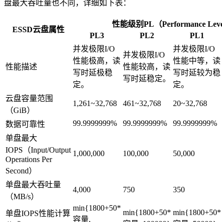
盘最大吞吐量也不同，详细如下表：
性能级别PL（Performance Lev
ESSD云盘属性
PL3
PL2
PL1
并发极限I/O
并发极限I/O
并发极限I/O
性能极高，读
性能中等，读
性能描述
性能较高，读
写时延极稳
写时延较为稳
写时延稳定。
定。
定。
云盘容量范围
1,261~32,768
461~32,768
20~32,768
（GiB）
99.9999999%
99.9999999%
99.9999999%
数据可靠性
单盘最大
IOPS（Input/Output
1,000,000
100,000
50,000
Operations Per
Second）
单盘最大吞吐量
4,000
750
350
（MB/s）
min{1800+50*
min{1800+50*
min{1800+50*
单盘IOPS性能计算
容量,