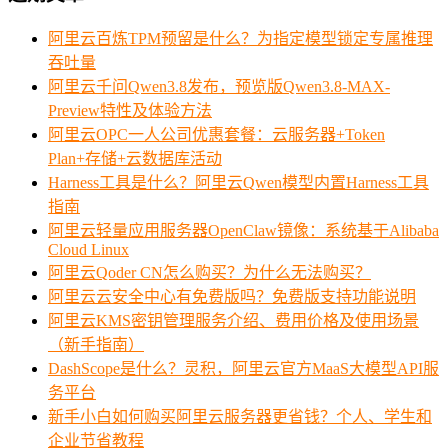
阿里云百炼TPM预留是什么？为指定模型锁定专属推理
吞吐量
阿里云千问Qwen3.8发布，预览版Qwen3.8-MAX-
Preview特性及体验方法
阿里云OPC一人公司优惠套餐：云服务器+Token
Plan+存储+云数据库活动
Harness工具是什么？阿里云Qwen模型内置Harness工具
指南
阿里云轻量应用服务器OpenClaw镜像：系统基于Alibaba
Cloud Linux
阿里云Qoder CN怎么购买？为什么无法购买？
阿里云云安全中心有免费版吗？免费版支持功能说明
阿里云KMS密钥管理服务介绍、费用价格及使用场景
（新手指南）
DashScope是什么？灵积，阿里云官方MaaS大模型API服
务平台
新手小白如何购买阿里云服务器更省钱？个人、学生和
企业节省教程