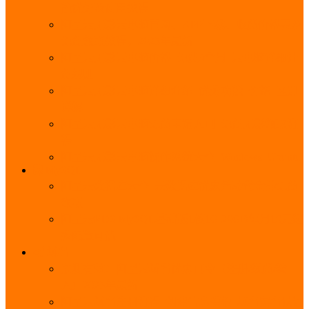
能优势及使用教程
阿里云无影云电脑官网、APP下载、收费价格表及
免费领取教程，2025年最新
阿里云无影云电脑价格_免费3个月_云电脑详细计
费规则
阿里云无影云电脑详细介绍_优势功能_价格_区别
详解
阿里云无影云电脑免费申请入口_免费无影领取流
程
阿里云无影云电脑操作系统大全_Windows_Ubuntu
MySQL
阿里云数据库大全_云数据库优惠活动代金券免费
领取
阿里云RDS MySQL基础版1核1G 20GB每月18元起
多配置可选
域名
亲测有效：阿里云域名优惠口令（注册/续费/转
入）2025年最新
阿里云域名注册流程_创建信息模板_域名实名认证