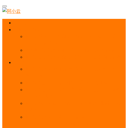
首页
阿里云优惠
阿里云优惠券免费领取：优惠券查询使用、折扣券
及上云补贴活动
2025阿里云服务器租用费用_优惠活动价格表
阿里云免费服务器领取_申请入口_免费领取流程
ECS
阿里云服务器地域选择全解析_节点选择_3分钟教
程不走弯路！
阿里云服务器全方位介绍（看这一篇就够了）
阿里云服务器ECS通用算力型u1性能_CPU_网络
PPS_IOPS测评
阿里云服务器使用教程（从购买配置到网站上线全
流程）
阿里云服务器公网带宽价格表
_1M/5M/10M/20M/100M收费明细