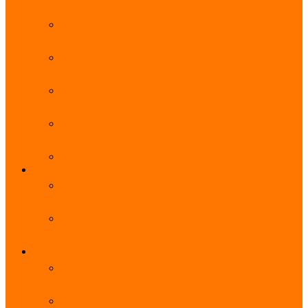
能优势及使用教程
阿里云无影云电脑官网、APP下载、收费价格表及
免费领取教程，2025年最新
阿里云无影云电脑价格_免费3个月_云电脑详细计
费规则
阿里云无影云电脑详细介绍_优势功能_价格_区别
详解
阿里云无影云电脑免费申请入口_免费无影领取流
程
阿里云无影云电脑操作系统大全_Windows_Ubuntu
MySQL
阿里云数据库大全_云数据库优惠活动代金券免费
领取
阿里云RDS MySQL基础版1核1G 20GB每月18元起
多配置可选
域名
亲测有效：阿里云域名优惠口令（注册/续费/转
入）2025年最新
阿里云域名注册流程_创建信息模板_域名实名认证