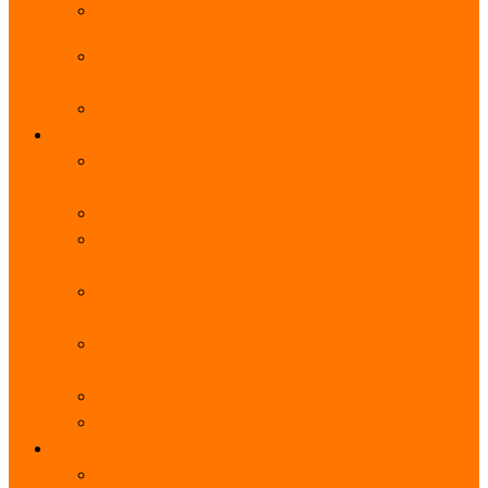
阿里云服务器带宽实际下载速度表_独享带宽_多线
BGP
阿里云经济型e实例云服务器详细介绍_CPU性能测
评
阿里云服务器流量计费标准_流量多少钱1GB？
轻量
阿里云轻量应用服务器使用教程_网站搭建3分钟搞
定
阿里云轻量应用服务器和云服务器的区别
【阿里云服务器优惠】轻量2核2G3M带宽优惠价
108元一年
【阿里云优惠】2核4G轻量服务器4M带宽297元一
年
阿里云轻量应用服务器性能差吗？CPU内存带宽系
统盘测评
阿里云轻量应用服务器CPU型号？主频多少？
阿里云轻量应用服务器流量收费价格表
无影
阿里云无影云电脑介绍：具体价格、免费3月、功