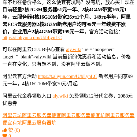
车不也在卷价格么。这么便宜有坑吗？没有坑，放心买！现在
目前
轻量2核2G3M服务器61元一年、2核4G4M带宽165元1
年，云服务器4核16G10M带宽26元1个月、149元半年，阿里
云ECS云服务器2核2G3M新老用户均可99元一年续费不涨
价，企业用户2核4G5M带宽199元一年
，官方活动链接：
https://t.aliyun.com/U/bLynLC
可以在阿里云CLUB中心查看
aly.wiki
" rel="noopener"
target="_blank">aly.wiki 当前最新的优惠券和活动信息，价格
一直在变化，只有想不到，没有阿里云做不到。
阿里云官方活动
https://t.aliyun.com/U/bLynLC
新老用户同享99
元一年，4核16G10M带宽70元/月起
阿里云代金券领取入口
aly.wiki
免费领取12张代金券，2088元
优惠券
阿里云坑
阿里云服务器便宜
阿里云服务器便宜坑
阿里云服务器
便宜有坑
阿里云服务器坑
赞
(0)
0