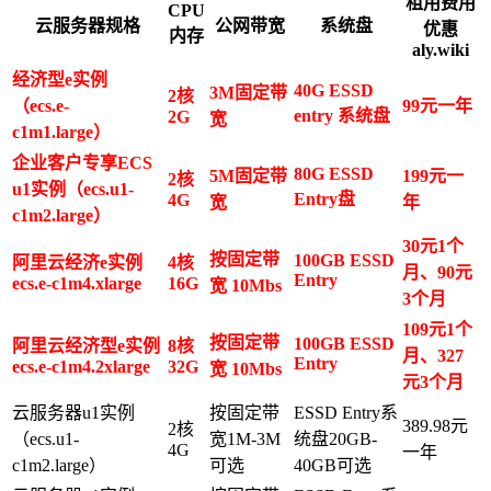
租用费用
CPU
云服务器规格
公网带宽
系统盘
优惠
内存
aly.wiki
经济型e实例
40G ESSD
3M固定带
2核
（ecs.e-
99元一年
entry 系统盘
2G
宽
c1m1.large）
企业客户专享ECS
80G ESSD
5M固定带
199元一
2核
u1实例（ecs.u1-
Entry盘
4G
宽
年
c1m2.large）
30元1个
按固定带
100GB ESSD
阿里云经济e实例
4核
月、90元
Entry
ecs.e-c1m4.xlarge
16G
宽 10Mbs
3个月
109元1个
按固定带
100GB ESSD
阿里云经济型e实例
8核
月、327
Entry
ecs.e-c1m4.2xlarge
32G
宽 10Mbs
元3个月
云服务器u1实例
按固定带
ESSD Entry系
389.98元
2核
（ecs.u1-
宽1M-3M
统盘20GB-
4G
一年
c1m2.large）
可选
40GB可选