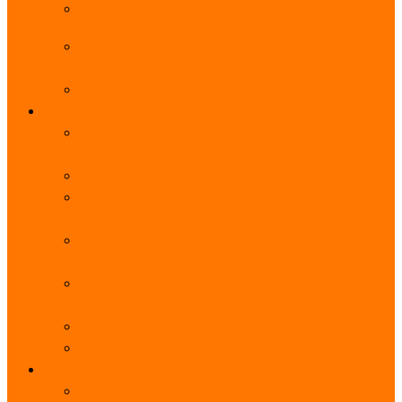
阿里云服务器带宽实际下载速度表_独享带宽_多线
BGP
阿里云经济型e实例云服务器详细介绍_CPU性能测
评
阿里云服务器流量计费标准_流量多少钱1GB？
轻量
阿里云轻量应用服务器使用教程_网站搭建3分钟搞
定
阿里云轻量应用服务器和云服务器的区别
【阿里云服务器优惠】轻量2核2G3M带宽优惠价
108元一年
【阿里云优惠】2核4G轻量服务器4M带宽297元一
年
阿里云轻量应用服务器性能差吗？CPU内存带宽系
统盘测评
阿里云轻量应用服务器CPU型号？主频多少？
阿里云轻量应用服务器流量收费价格表
无影
阿里云无影云电脑介绍：具体价格、免费3月、功