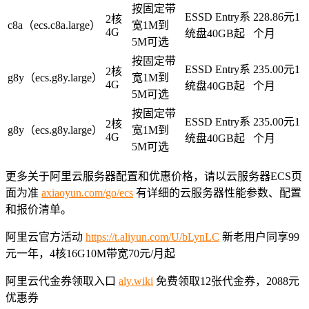
按固定带
ESSD Entry系
228.86元1
2核
c8a（ecs.c8a.large）
宽1M到
4G
统盘40GB起
个月
5M可选
按固定带
ESSD Entry系
235.00元1
2核
g8y（ecs.g8y.large）
宽1M到
4G
统盘40GB起
个月
5M可选
按固定带
ESSD Entry系
235.00元1
2核
g8y（ecs.g8y.large）
宽1M到
4G
统盘40GB起
个月
5M可选
更多关于阿里云服务器配置和优惠价格，请以云服务器ECS页
面为准
axiaoyun.com/go/ecs
有详细的云服务器性能参数、配置
和报价清单。
阿里云官方活动
https://t.aliyun.com/U/bLynLC
新老用户同享99
元一年，4核16G10M带宽70元/月起
阿里云代金券领取入口
aly.wiki
免费领取12张代金券，2088元
优惠券