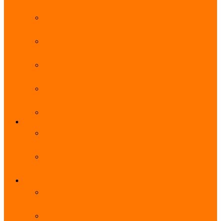
能优势及使用教程
阿里云无影云电脑官网、APP下载、收费价格表及
免费领取教程，2025年最新
阿里云无影云电脑价格_免费3个月_云电脑详细计
费规则
阿里云无影云电脑详细介绍_优势功能_价格_区别
详解
阿里云无影云电脑免费申请入口_免费无影领取流
程
阿里云无影云电脑操作系统大全_Windows_Ubuntu
MySQL
阿里云数据库大全_云数据库优惠活动代金券免费
领取
阿里云RDS MySQL基础版1核1G 20GB每月18元起
多配置可选
域名
亲测有效：阿里云域名优惠口令（注册/续费/转
入）2025年最新
阿里云域名注册流程_创建信息模板_域名实名认证