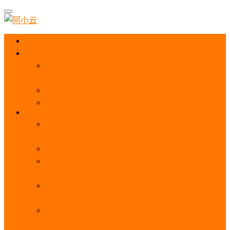
首页
阿里云优惠
阿里云优惠券免费领取：优惠券查询使用、折扣券
及上云补贴活动
2025阿里云服务器租用费用_优惠活动价格表
阿里云免费服务器领取_申请入口_免费领取流程
ECS
阿里云服务器地域选择全解析_节点选择_3分钟教
程不走弯路！
阿里云服务器全方位介绍（看这一篇就够了）
阿里云服务器ECS通用算力型u1性能_CPU_网络
PPS_IOPS测评
阿里云服务器使用教程（从购买配置到网站上线全
流程）
阿里云服务器公网带宽价格表
_1M/5M/10M/20M/100M收费明细