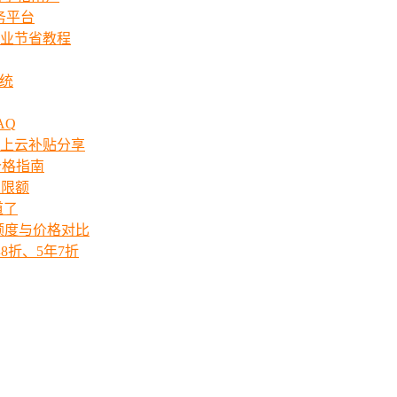
服务平台
业节省教程
系统
AQ
上云补贴分享
价格指南
次限额
道了
ts额度与价格对比
8折、5年7折