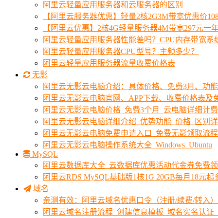
阿里云轻量应用服务器和云服务器的区别
【阿里云服务器优惠】轻量2核2G3M带宽优惠价10
【阿里云优惠】2核4G轻量服务器4M带宽297元一
阿里云轻量应用服务器性能差吗？CPU内存带宽系
阿里云轻量应用服务器CPU型号？主频多少？
阿里云轻量应用服务器流量收费价格表
无影
阿里云无影云电脑介绍：具体价格、免费3月、功
阿里云无影云电脑官网、APP下载、收费价格表及免
阿里云无影云电脑价格_免费3个月_云电脑详细计
阿里云无影云电脑详细介绍_优势功能_价格_区别
阿里云无影云电脑免费申请入口_免费无影领取流程
阿里云无影云电脑操作系统大全_Windows_Ubuntu
MySQL
阿里云数据库大全_云数据库优惠活动代金券免费
阿里云RDS MySQL基础版1核1G 20GB每月18元
域名
亲测有效：阿里云域名优惠口令（注册/续费/转入）2
阿里云域名注册流程_创建信息模板_域名实名认证