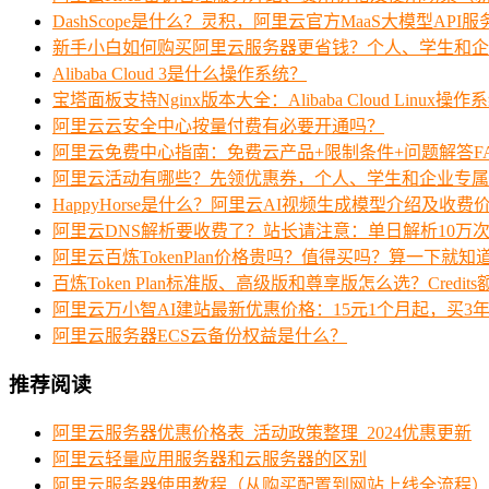
DashScope是什么？灵积，阿里云官方MaaS大模型API
新手小白如何购买阿里云服务器更省钱？个人、学生和企
Alibaba Cloud 3是什么操作系统？
宝塔面板支持Nginx版本大全：Alibaba Cloud Linux操作
阿里云云安全中心按量付费有必要开通吗？
阿里云免费中心指南：免费云产品+限制条件+问题解答F
阿里云活动有哪些？先领优惠券，个人、学生和企业专属
HappyHorse是什么？阿里云AI视频生成模型介绍及收费
阿里云DNS解析要收费了？站长请注意：单日解析10万
阿里云百炼TokenPlan价格贵吗？值得买吗？算一下就知
百炼Token Plan标准版、高级版和尊享版怎么选？Credi
阿里云万小智AI建站最新优惠价格：15元1个月起，买3年
阿里云服务器ECS云备份权益是什么？
推荐阅读
阿里云服务器优惠价格表_活动政策整理_2024优惠更新
阿里云轻量应用服务器和云服务器的区别
阿里云服务器使用教程（从购买配置到网站上线全流程）