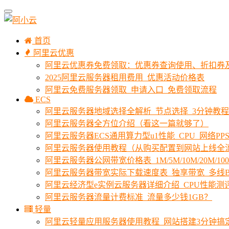
首页
阿里云优惠
阿里云优惠券免费领取：优惠券查询使用、折扣券
2025阿里云服务器租用费用_优惠活动价格表
阿里云免费服务器领取_申请入口_免费领取流程
ECS
阿里云服务器地域选择全解析_节点选择_3分钟教
阿里云服务器全方位介绍（看这一篇就够了）
阿里云服务器ECS通用算力型u1性能_CPU_网络PPS
阿里云服务器使用教程（从购买配置到网站上线全
阿里云服务器公网带宽价格表_1M/5M/10M/20M/1
阿里云服务器带宽实际下载速度表_独享带宽_多线B
阿里云经济型e实例云服务器详细介绍_CPU性能测
阿里云服务器流量计费标准_流量多少钱1GB？
轻量
阿里云轻量应用服务器使用教程_网站搭建3分钟搞