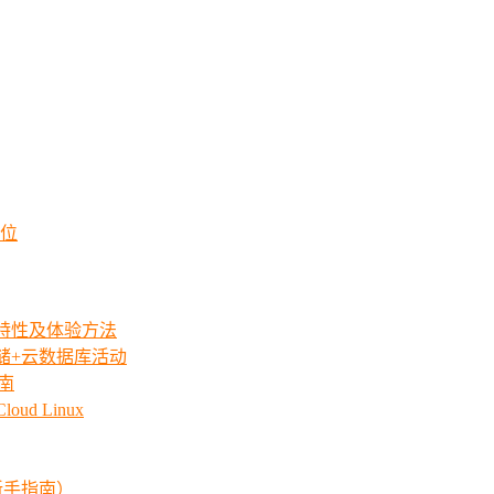
方位
iew特性及体验方法
存储+云数据库活动
指南
ud Linux
新手指南）