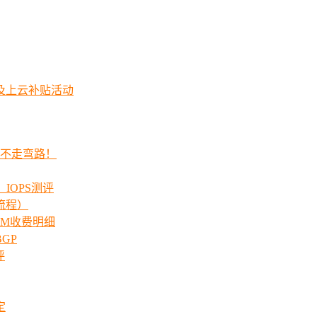
及上云补贴活动
程不走弯路！
_IOPS测评
流程）
00M收费明细
GP
评
定