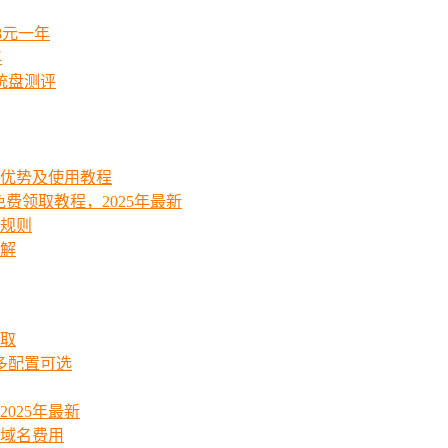
8元一年
年
统盘测评
能优势及使用教程
费领取教程，2025年最新
费规则
详解
领取
起多配置可选
025年最新
_域名费用