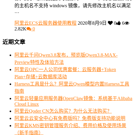
的主机名不支持 windows 镜像，请先修改主机名以满足
…
阿里云ECS云服务器使用教程
2020年8月9日
0
6
2.82K
0
近期文章
阿里云千问Qwen3.8发布，预览版Qwen3.8-MAX-
Preview特性及体验方法
阿里云OPC一人公司优惠套餐：云服务器+Token
Plan+存储+云数据库活动
Harness工具是什么？阿里云Qwen模型内置Harness工具
指南
阿里云轻量应用服务器OpenClaw镜像：系统基于Alibaba
Cloud Linux
阿里云Qoder CN怎么购买？为什么无法购买？
阿里云云安全中心有免费版吗？免费版支持功能说明
阿里云KMS密钥管理服务介绍、费用价格及使用场景
（新手指南）