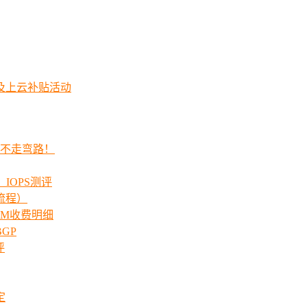
及上云补贴活动
程不走弯路！
_IOPS测评
流程）
00M收费明细
GP
评
定