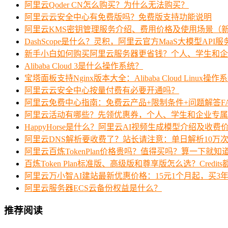
阿里云Qoder CN怎么购买？为什么无法购买？
阿里云云安全中心有免费版吗？免费版支持功能说明
阿里云KMS密钥管理服务介绍、费用价格及使用场景（
DashScope是什么？灵积，阿里云官方MaaS大模型API
新手小白如何购买阿里云服务器更省钱？个人、学生和企
Alibaba Cloud 3是什么操作系统？
宝塔面板支持Nginx版本大全：Alibaba Cloud Linux操作
阿里云云安全中心按量付费有必要开通吗？
阿里云免费中心指南：免费云产品+限制条件+问题解答F
阿里云活动有哪些？先领优惠券，个人、学生和企业专属
HappyHorse是什么？阿里云AI视频生成模型介绍及收费
阿里云DNS解析要收费了？站长请注意：单日解析10万
阿里云百炼TokenPlan价格贵吗？值得买吗？算一下就知
百炼Token Plan标准版、高级版和尊享版怎么选？Credi
阿里云万小智AI建站最新优惠价格：15元1个月起，买3年
阿里云服务器ECS云备份权益是什么？
推荐阅读