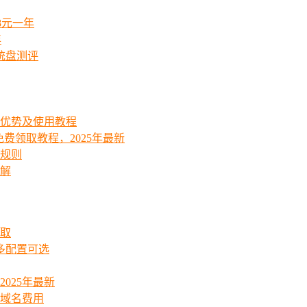
8元一年
年
统盘测评
能优势及使用教程
费领取教程，2025年最新
费规则
详解
领取
起多配置可选
025年最新
_域名费用