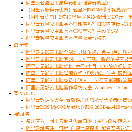
阿里云轻量应用服务器和云服务器的区别
【阿里云服务器优惠】轻量2核2G3M带宽优惠价10
【阿里云优惠】2核4G轻量服务器4M带宽297元一
阿里云轻量应用服务器性能差吗？CPU内存带宽系
阿里云轻量应用服务器CPU型号？主频多少？
阿里云轻量应用服务器流量收费价格表
无影
阿里云无影云电脑介绍：具体价格、免费3月、功
阿里云无影云电脑官网、APP下载、收费价格表及免
阿里云无影云电脑价格_免费3个月_云电脑详细计
阿里云无影云电脑详细介绍_优势功能_价格_区别
阿里云无影云电脑免费申请入口_免费无影领取流程
阿里云无影云电脑操作系统大全_Windows_Ubuntu
MySQL
阿里云数据库大全_云数据库优惠活动代金券免费
阿里云RDS MySQL基础版1核1G 20GB每月18元
域名
亲测有效：阿里云域名优惠口令（注册/续费/转入）2
阿里云域名注册流程_创建信息模板_域名实名认证