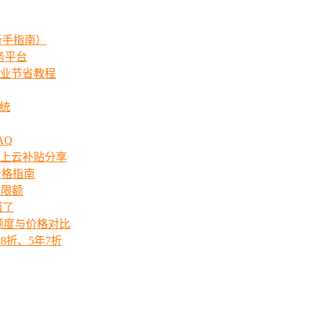
新手指南）
服务平台
业节省教程
系统
AQ
上云补贴分享
价格指南
次限额
道了
ts额度与价格对比
8折、5年7折