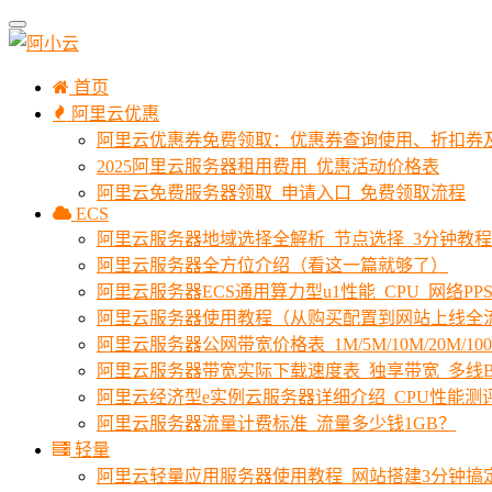
首页
阿里云优惠
阿里云优惠券免费领取：优惠券查询使用、折扣券
2025阿里云服务器租用费用_优惠活动价格表
阿里云免费服务器领取_申请入口_免费领取流程
ECS
阿里云服务器地域选择全解析_节点选择_3分钟教
阿里云服务器全方位介绍（看这一篇就够了）
阿里云服务器ECS通用算力型u1性能_CPU_网络PPS
阿里云服务器使用教程（从购买配置到网站上线全
阿里云服务器公网带宽价格表_1M/5M/10M/20M/1
阿里云服务器带宽实际下载速度表_独享带宽_多线B
阿里云经济型e实例云服务器详细介绍_CPU性能测
阿里云服务器流量计费标准_流量多少钱1GB？
轻量
阿里云轻量应用服务器使用教程_网站搭建3分钟搞