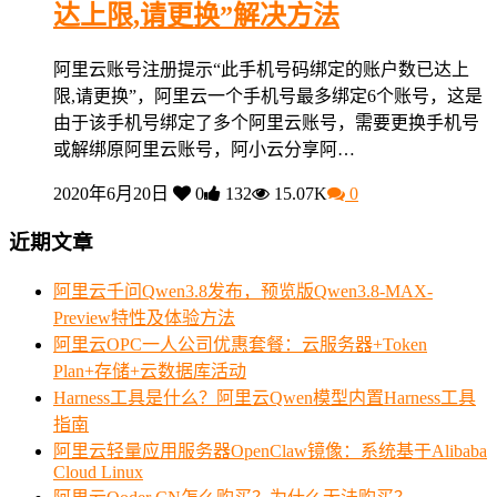
达上限,请更换”解决方法
阿里云账号注册提示“此手机号码绑定的账户数已达上
限,请更换”，阿里云一个手机号最多绑定6个账号，这是
由于该手机号绑定了多个阿里云账号，需要更换手机号
或解绑原阿里云账号，阿小云分享阿…
2020年6月20日
0
132
15.07K
0
近期文章
阿里云千问Qwen3.8发布，预览版Qwen3.8-MAX-
Preview特性及体验方法
阿里云OPC一人公司优惠套餐：云服务器+Token
Plan+存储+云数据库活动
Harness工具是什么？阿里云Qwen模型内置Harness工具
指南
阿里云轻量应用服务器OpenClaw镜像：系统基于Alibaba
Cloud Linux