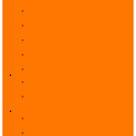
能优势及使用教程
阿里云无影云电脑官网、APP下载、收费价格表及
免费领取教程，2025年最新
阿里云无影云电脑价格_免费3个月_云电脑详细计
费规则
阿里云无影云电脑详细介绍_优势功能_价格_区别
详解
阿里云无影云电脑免费申请入口_免费无影领取流
程
阿里云无影云电脑操作系统大全_Windows_Ubuntu
MySQL
阿里云数据库大全_云数据库优惠活动代金券免费
领取
阿里云RDS MySQL基础版1核1G 20GB每月18元起
多配置可选
域名
亲测有效：阿里云域名优惠口令（注册/续费/转
入）2025年最新
阿里云域名注册流程_创建信息模板_域名实名认证