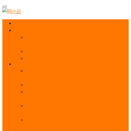
首页
阿里云优惠
阿里云优惠券免费领取：优惠券查询使用、折扣券
及上云补贴活动
2025阿里云服务器租用费用_优惠活动价格表
阿里云免费服务器领取_申请入口_免费领取流程
ECS
阿里云服务器地域选择全解析_节点选择_3分钟教
程不走弯路！
阿里云服务器全方位介绍（看这一篇就够了）
阿里云服务器ECS通用算力型u1性能_CPU_网络
PPS_IOPS测评
阿里云服务器使用教程（从购买配置到网站上线全
流程）
阿里云服务器公网带宽价格表
_1M/5M/10M/20M/100M收费明细