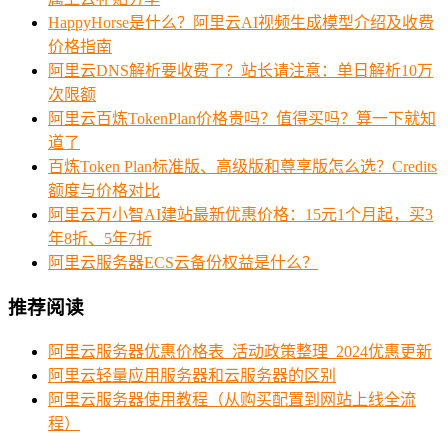
HappyHorse是什么？阿里云AI视频生成模型介绍及收费
价格指南
阿里云DNS解析要收费了？站长请注意：单日解析10万
次限额
阿里云百炼TokenPlan价格贵吗？值得买吗？算一下就知
道了
百炼Token Plan标准版、高级版和尊享版怎么选？Credits
额度与价格对比
阿里云万小智AI建站最新优惠价格：15元1个月起，买3
年8折、5年7折
阿里云服务器ECS云备份权益是什么？
推荐阅读
阿里云服务器优惠价格表_活动政策整理_2024优惠更新
阿里云轻量应用服务器和云服务器的区别
阿里云服务器使用教程（从购买配置到网站上线全流
程）