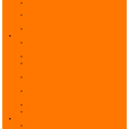
阿里云服务器带宽实际下载速度表_独享带宽_多线
BGP
阿里云经济型e实例云服务器详细介绍_CPU性能测
评
阿里云服务器流量计费标准_流量多少钱1GB？
轻量
阿里云轻量应用服务器使用教程_网站搭建3分钟搞
定
阿里云轻量应用服务器和云服务器的区别
【阿里云服务器优惠】轻量2核2G3M带宽优惠价
108元一年
【阿里云优惠】2核4G轻量服务器4M带宽297元一
年
阿里云轻量应用服务器性能差吗？CPU内存带宽系
统盘测评
阿里云轻量应用服务器CPU型号？主频多少？
阿里云轻量应用服务器流量收费价格表
无影
阿里云无影云电脑介绍：具体价格、免费3月、功