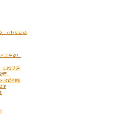
及上云补贴活动
程不走弯路！
_IOPS测评
流程）
00M收费明细
GP
评
定