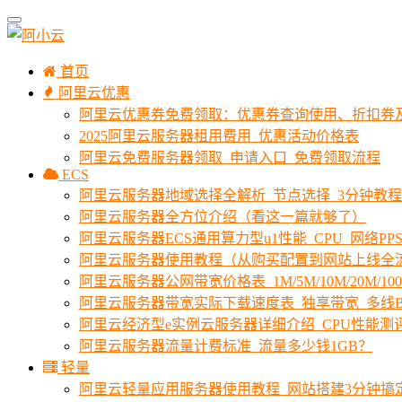
首页
阿里云优惠
阿里云优惠券免费领取：优惠券查询使用、折扣券
2025阿里云服务器租用费用_优惠活动价格表
阿里云免费服务器领取_申请入口_免费领取流程
ECS
阿里云服务器地域选择全解析_节点选择_3分钟教
阿里云服务器全方位介绍（看这一篇就够了）
阿里云服务器ECS通用算力型u1性能_CPU_网络PPS
阿里云服务器使用教程（从购买配置到网站上线全
阿里云服务器公网带宽价格表_1M/5M/10M/20M/1
阿里云服务器带宽实际下载速度表_独享带宽_多线B
阿里云经济型e实例云服务器详细介绍_CPU性能测
阿里云服务器流量计费标准_流量多少钱1GB？
轻量
阿里云轻量应用服务器使用教程_网站搭建3分钟搞