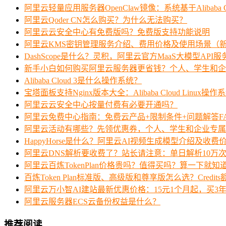
阿里云轻量应用服务器OpenClaw镜像：系统基于Alibaba Clo
阿里云Qoder CN怎么购买？为什么无法购买？
阿里云云安全中心有免费版吗？免费版支持功能说明
阿里云KMS密钥管理服务介绍、费用价格及使用场景（
DashScope是什么？灵积，阿里云官方MaaS大模型API
新手小白如何购买阿里云服务器更省钱？个人、学生和企
Alibaba Cloud 3是什么操作系统？
宝塔面板支持Nginx版本大全：Alibaba Cloud Linux操作
阿里云云安全中心按量付费有必要开通吗？
阿里云免费中心指南：免费云产品+限制条件+问题解答F
阿里云活动有哪些？先领优惠券，个人、学生和企业专属
HappyHorse是什么？阿里云AI视频生成模型介绍及收费
阿里云DNS解析要收费了？站长请注意：单日解析10万
阿里云百炼TokenPlan价格贵吗？值得买吗？算一下就知
百炼Token Plan标准版、高级版和尊享版怎么选？Credi
阿里云万小智AI建站最新优惠价格：15元1个月起，买3年
阿里云服务器ECS云备份权益是什么？
推荐阅读