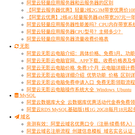
阿里云轻量应用服务器和云服务器的区别
【阿里云服务器优惠】轻量2核2G3M带宽优惠价10
【阿里云优惠】2核4G轻量服务器4M带宽297元一
阿里云轻量应用服务器性能差吗？CPU内存带宽系
阿里云轻量应用服务器CPU型号？主频多少？
阿里云轻量应用服务器流量收费价格表
无影
阿里云无影云电脑介绍：具体价格、免费3月、功
阿里云无影云电脑官网、APP下载、收费价格表及免
阿里云无影云电脑价格_免费3个月_云电脑详细计
阿里云无影云电脑详细介绍_优势功能_价格_区别
阿里云无影云电脑免费申请入口_免费无影领取流程
阿里云无影云电脑操作系统大全_Windows_Ubuntu
MySQL
阿里云数据库大全_云数据库优惠活动代金券免费
阿里云RDS MySQL基础版1核1G 20GB每月18元
域名
亲测有效：阿里云域名优惠口令（注册/续费/转入）2
阿里云域名注册流程_创建信息模板_域名实名认证