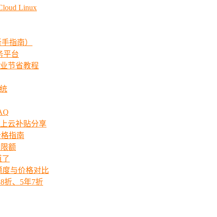
ud Linux
新手指南）
服务平台
业节省教程
系统
AQ
上云补贴分享
价格指南
次限额
道了
ts额度与价格对比
8折、5年7折