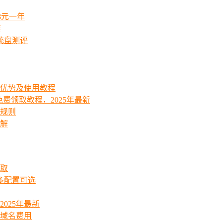
8元一年
年
统盘测评
能优势及使用教程
费领取教程，2025年最新
费规则
详解
领取
起多配置可选
025年最新
_域名费用