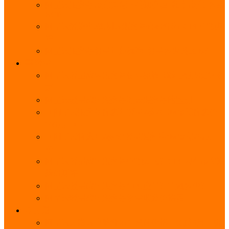
阿里云服务器带宽实际下载速度表_独享带宽_多线
BGP
阿里云经济型e实例云服务器详细介绍_CPU性能测
评
阿里云服务器流量计费标准_流量多少钱1GB？
轻量
阿里云轻量应用服务器使用教程_网站搭建3分钟搞
定
阿里云轻量应用服务器和云服务器的区别
【阿里云服务器优惠】轻量2核2G3M带宽优惠价
108元一年
【阿里云优惠】2核4G轻量服务器4M带宽297元一
年
阿里云轻量应用服务器性能差吗？CPU内存带宽系
统盘测评
阿里云轻量应用服务器CPU型号？主频多少？
阿里云轻量应用服务器流量收费价格表
无影
阿里云无影云电脑介绍：具体价格、免费3月、功