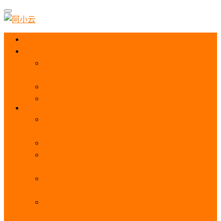
首页
阿里云优惠
阿里云优惠券免费领取：优惠券查询使用、折扣券
及上云补贴活动
2025阿里云服务器租用费用_优惠活动价格表
阿里云免费服务器领取_申请入口_免费领取流程
ECS
阿里云服务器地域选择全解析_节点选择_3分钟教
程不走弯路！
阿里云服务器全方位介绍（看这一篇就够了）
阿里云服务器ECS通用算力型u1性能_CPU_网络
PPS_IOPS测评
阿里云服务器使用教程（从购买配置到网站上线全
流程）
阿里云服务器公网带宽价格表
_1M/5M/10M/20M/100M收费明细