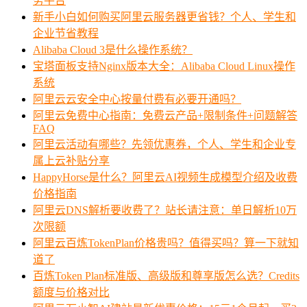
务平台
新手小白如何购买阿里云服务器更省钱？个人、学生和
企业节省教程
Alibaba Cloud 3是什么操作系统？
宝塔面板支持Nginx版本大全：Alibaba Cloud Linux操作
系统
阿里云云安全中心按量付费有必要开通吗？
阿里云免费中心指南：免费云产品+限制条件+问题解答
FAQ
阿里云活动有哪些？先领优惠券，个人、学生和企业专
属上云补贴分享
HappyHorse是什么？阿里云AI视频生成模型介绍及收费
价格指南
阿里云DNS解析要收费了？站长请注意：单日解析10万
次限额
阿里云百炼TokenPlan价格贵吗？值得买吗？算一下就知
道了
百炼Token Plan标准版、高级版和尊享版怎么选？Credits
额度与价格对比