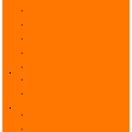
能优势及使用教程
阿里云无影云电脑官网、APP下载、收费价格表及
免费领取教程，2025年最新
阿里云无影云电脑价格_免费3个月_云电脑详细计
费规则
阿里云无影云电脑详细介绍_优势功能_价格_区别
详解
阿里云无影云电脑免费申请入口_免费无影领取流
程
阿里云无影云电脑操作系统大全_Windows_Ubuntu
MySQL
阿里云数据库大全_云数据库优惠活动代金券免费
领取
阿里云RDS MySQL基础版1核1G 20GB每月18元起
多配置可选
域名
亲测有效：阿里云域名优惠口令（注册/续费/转
入）2025年最新
阿里云域名注册流程_创建信息模板_域名实名认证