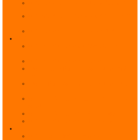
阿里云服务器带宽实际下载速度表_独享带宽_多线
BGP
阿里云经济型e实例云服务器详细介绍_CPU性能测
评
阿里云服务器流量计费标准_流量多少钱1GB？
轻量
阿里云轻量应用服务器使用教程_网站搭建3分钟搞
定
阿里云轻量应用服务器和云服务器的区别
【阿里云服务器优惠】轻量2核2G3M带宽优惠价
108元一年
【阿里云优惠】2核4G轻量服务器4M带宽297元一
年
阿里云轻量应用服务器性能差吗？CPU内存带宽系
统盘测评
阿里云轻量应用服务器CPU型号？主频多少？
阿里云轻量应用服务器流量收费价格表
无影
阿里云无影云电脑介绍：具体价格、免费3月、功