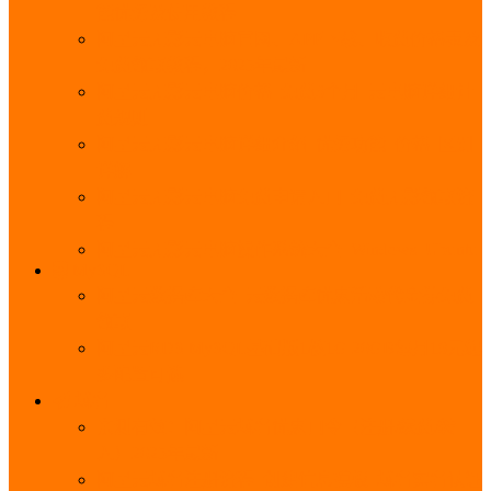
能优势及使用教程
阿里云无影云电脑官网、APP下载、收费价格表及
免费领取教程，2025年最新
阿里云无影云电脑价格_免费3个月_云电脑详细计
费规则
阿里云无影云电脑详细介绍_优势功能_价格_区别
详解
阿里云无影云电脑免费申请入口_免费无影领取流
程
阿里云无影云电脑操作系统大全_Windows_Ubuntu
MySQL
阿里云数据库大全_云数据库优惠活动代金券免费
领取
阿里云RDS MySQL基础版1核1G 20GB每月18元起
多配置可选
域名
亲测有效：阿里云域名优惠口令（注册/续费/转
入）2025年最新
阿里云域名注册流程_创建信息模板_域名实名认证