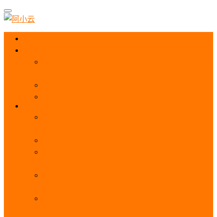
首页
阿里云优惠
阿里云优惠券免费领取：优惠券查询使用、折扣券
及上云补贴活动
2025阿里云服务器租用费用_优惠活动价格表
阿里云免费服务器领取_申请入口_免费领取流程
ECS
阿里云服务器地域选择全解析_节点选择_3分钟教
程不走弯路！
阿里云服务器全方位介绍（看这一篇就够了）
阿里云服务器ECS通用算力型u1性能_CPU_网络
PPS_IOPS测评
阿里云服务器使用教程（从购买配置到网站上线全
流程）
阿里云服务器公网带宽价格表
_1M/5M/10M/20M/100M收费明细