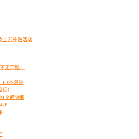
及上云补贴活动
程不走弯路！
_IOPS测评
流程）
00M收费明细
GP
评
定