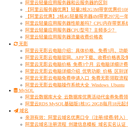
阿里云轻量应用服务器和云服务器的区别
【阿里云服务器优惠】轻量2核2G3M带宽优惠价10
【阿里云优惠】2核4G轻量服务器4M带宽297元一
阿里云轻量应用服务器性能差吗？CPU内存带宽系
阿里云轻量应用服务器CPU型号？主频多少？
阿里云轻量应用服务器流量收费价格表
无影
阿里云无影云电脑介绍：具体价格、免费3月、功
阿里云无影云电脑官网、APP下载、收费价格表及免
阿里云无影云电脑价格_免费3个月_云电脑详细计
阿里云无影云电脑详细介绍_优势功能_价格_区别
阿里云无影云电脑免费申请入口_免费无影领取流程
阿里云无影云电脑操作系统大全_Windows_Ubuntu
MySQL
阿里云数据库大全_云数据库优惠活动代金券免费
阿里云RDS MySQL基础版1核1G 20GB每月18元
域名
亲测有效：阿里云域名优惠口令（注册/续费/转入）2
阿里云域名注册流程_创建信息模板_域名实名认证