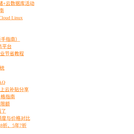
存储+云数据库活动
指南
ud Linux
新手指南）
服务平台
业节省教程
系统
AQ
上云补贴分享
价格指南
次限额
道了
ts额度与价格对比
8折、5年7折