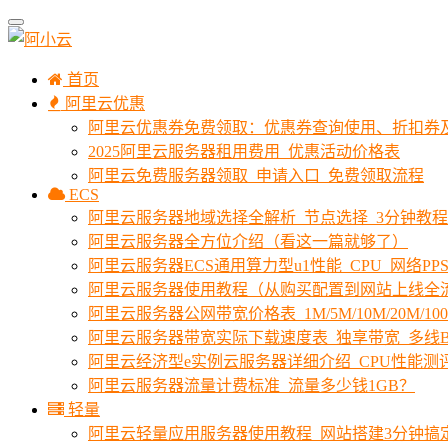
首页
阿里云优惠
阿里云优惠券免费领取：优惠券查询使用、折扣券
2025阿里云服务器租用费用_优惠活动价格表
阿里云免费服务器领取_申请入口_免费领取流程
ECS
阿里云服务器地域选择全解析_节点选择_3分钟教
阿里云服务器全方位介绍（看这一篇就够了）
阿里云服务器ECS通用算力型u1性能_CPU_网络PPS
阿里云服务器使用教程（从购买配置到网站上线全
阿里云服务器公网带宽价格表_1M/5M/10M/20M/1
阿里云服务器带宽实际下载速度表_独享带宽_多线B
阿里云经济型e实例云服务器详细介绍_CPU性能测
阿里云服务器流量计费标准_流量多少钱1GB？
轻量
阿里云轻量应用服务器使用教程_网站搭建3分钟搞