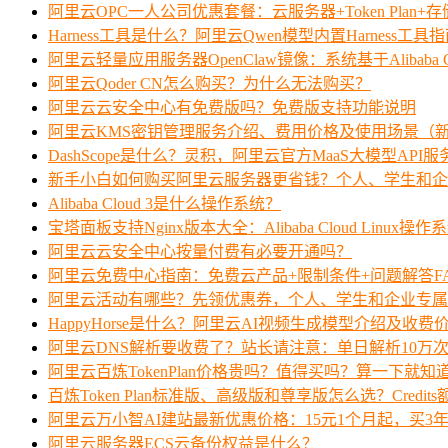
阿里云OPC一人公司优惠套餐：云服务器+Token Plan+
Harness工具是什么？阿里云Qwen模型内置Harness工具
阿里云轻量应用服务器OpenClaw镜像：系统基于Alibaba Clo
阿里云Qoder CN怎么购买？为什么无法购买？
阿里云云安全中心有免费版吗？免费版支持功能说明
阿里云KMS密钥管理服务介绍、费用价格及使用场景（
DashScope是什么？灵积，阿里云官方MaaS大模型API
新手小白如何购买阿里云服务器更省钱？个人、学生和企
Alibaba Cloud 3是什么操作系统？
宝塔面板支持Nginx版本大全：Alibaba Cloud Linux操作
阿里云云安全中心按量付费有必要开通吗？
阿里云免费中心指南：免费云产品+限制条件+问题解答F
阿里云活动有哪些？先领优惠券，个人、学生和企业专属
HappyHorse是什么？阿里云AI视频生成模型介绍及收费
阿里云DNS解析要收费了？站长请注意：单日解析10万
阿里云百炼TokenPlan价格贵吗？值得买吗？算一下就知
百炼Token Plan标准版、高级版和尊享版怎么选？Credi
阿里云万小智AI建站最新优惠价格：15元1个月起，买3年
阿里云服务器ECS云备份权益是什么？