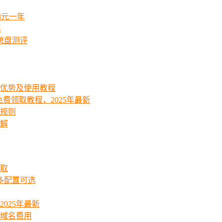
8元一年
年
统盘测评
能优势及使用教程
费领取教程，2025年最新
费规则
详解
领取
起多配置可选
025年最新
_域名费用