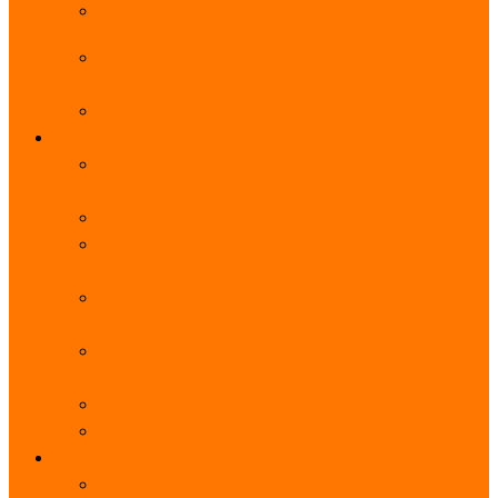
阿里云服务器带宽实际下载速度表_独享带宽_多线
BGP
阿里云经济型e实例云服务器详细介绍_CPU性能测
评
阿里云服务器流量计费标准_流量多少钱1GB？
轻量
阿里云轻量应用服务器使用教程_网站搭建3分钟搞
定
阿里云轻量应用服务器和云服务器的区别
【阿里云服务器优惠】轻量2核2G3M带宽优惠价
108元一年
【阿里云优惠】2核4G轻量服务器4M带宽297元一
年
阿里云轻量应用服务器性能差吗？CPU内存带宽系
统盘测评
阿里云轻量应用服务器CPU型号？主频多少？
阿里云轻量应用服务器流量收费价格表
无影
阿里云无影云电脑介绍：具体价格、免费3月、功