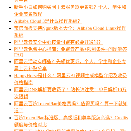
务平台
新手小白如何购买阿里云服务器更省钱？个人、学生和
企业节省教程
Alibaba Cloud 3是什么操作系统？
宝塔面板支持Nginx版本大全：Alibaba Cloud Linux操作
系统
阿里云云安全中心按量付费有必要开通吗？
阿里云免费中心指南：免费云产品+限制条件+问题解答
FAQ
阿里云活动有哪些？先领优惠券，个人、学生和企业专
属上云补贴分享
HappyHorse是什么？阿里云AI视频生成模型介绍及收费
价格指南
阿里云DNS解析要收费了？站长请注意：单日解析10万
次限额
阿里云百炼TokenPlan价格贵吗？值得买吗？算一下就知
道了
百炼Token Plan标准版、高级版和尊享版怎么选？Credits
额度与价格对比