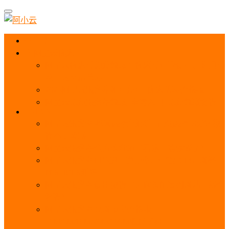
首页
阿里云优惠
阿里云优惠券免费领取：优惠券查询使用、折扣券
及上云补贴活动
2025阿里云服务器租用费用_优惠活动价格表
阿里云免费服务器领取_申请入口_免费领取流程
ECS
阿里云服务器地域选择全解析_节点选择_3分钟教
程不走弯路！
阿里云服务器全方位介绍（看这一篇就够了）
阿里云服务器ECS通用算力型u1性能_CPU_网络
PPS_IOPS测评
阿里云服务器使用教程（从购买配置到网站上线全
流程）
阿里云服务器公网带宽价格表
_1M/5M/10M/20M/100M收费明细