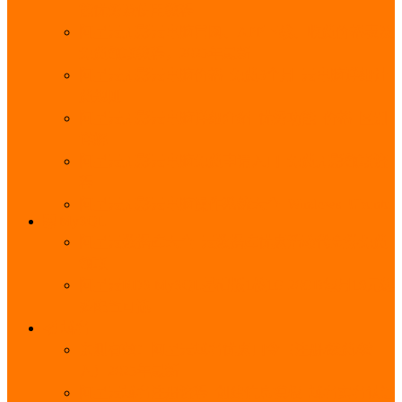
能优势及使用教程
阿里云无影云电脑官网、APP下载、收费价格表及
免费领取教程，2025年最新
阿里云无影云电脑价格_免费3个月_云电脑详细计
费规则
阿里云无影云电脑详细介绍_优势功能_价格_区别
详解
阿里云无影云电脑免费申请入口_免费无影领取流
程
阿里云无影云电脑操作系统大全_Windows_Ubuntu
MySQL
阿里云数据库大全_云数据库优惠活动代金券免费
领取
阿里云RDS MySQL基础版1核1G 20GB每月18元起
多配置可选
域名
亲测有效：阿里云域名优惠口令（注册/续费/转
入）2025年最新
阿里云域名注册流程_创建信息模板_域名实名认证