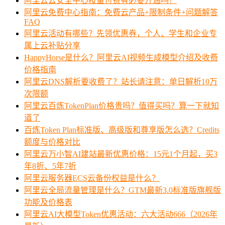
阿里云云安全中心按量付费有必要开通吗？
阿里云免费中心指南：免费云产品+限制条件+问题解答
FAQ
阿里云活动有哪些？先领优惠券，个人、学生和企业专
属上云补贴分享
HappyHorse是什么？阿里云AI视频生成模型介绍及收费
价格指南
阿里云DNS解析要收费了？站长请注意：单日解析10万
次限额
阿里云百炼TokenPlan价格贵吗？值得买吗？算一下就知
道了
百炼Token Plan标准版、高级版和尊享版怎么选？Credits
额度与价格对比
阿里云万小智AI建站最新优惠价格：15元1个月起，买3
年8折、5年7折
阿里云服务器ECS云备份权益是什么？
阿里云全局流量管理是什么？GTM最新3.0标准版旗舰版
功能及价格表
阿里云AI大模型Token优惠活动：六大活动666（2026年