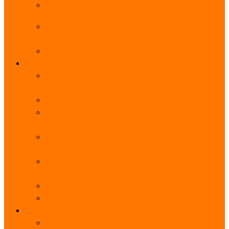
阿里云服务器带宽实际下载速度表_独享带宽_多线
BGP
阿里云经济型e实例云服务器详细介绍_CPU性能测
评
阿里云服务器流量计费标准_流量多少钱1GB？
轻量
阿里云轻量应用服务器使用教程_网站搭建3分钟搞
定
阿里云轻量应用服务器和云服务器的区别
【阿里云服务器优惠】轻量2核2G3M带宽优惠价
108元一年
【阿里云优惠】2核4G轻量服务器4M带宽297元一
年
阿里云轻量应用服务器性能差吗？CPU内存带宽系
统盘测评
阿里云轻量应用服务器CPU型号？主频多少？
阿里云轻量应用服务器流量收费价格表
无影
阿里云无影云电脑介绍：具体价格、免费3月、功