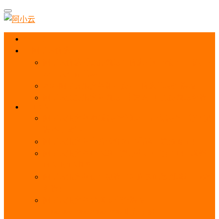
首页
阿里云优惠
阿里云优惠券免费领取：优惠券查询使用、折扣券
及上云补贴活动
2025阿里云服务器租用费用_优惠活动价格表
阿里云免费服务器领取_申请入口_免费领取流程
ECS
阿里云服务器地域选择全解析_节点选择_3分钟教
程不走弯路！
阿里云服务器全方位介绍（看这一篇就够了）
阿里云服务器ECS通用算力型u1性能_CPU_网络
PPS_IOPS测评
阿里云服务器使用教程（从购买配置到网站上线全
流程）
阿里云服务器公网带宽价格表
_1M/5M/10M/20M/100M收费明细