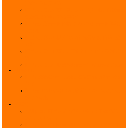
能优势及使用教程
阿里云无影云电脑官网、APP下载、收费价格表及
免费领取教程，2025年最新
阿里云无影云电脑价格_免费3个月_云电脑详细计
费规则
阿里云无影云电脑详细介绍_优势功能_价格_区别
详解
阿里云无影云电脑免费申请入口_免费无影领取流
程
阿里云无影云电脑操作系统大全_Windows_Ubuntu
MySQL
阿里云数据库大全_云数据库优惠活动代金券免费
领取
阿里云RDS MySQL基础版1核1G 20GB每月18元起
多配置可选
域名
亲测有效：阿里云域名优惠口令（注册/续费/转
入）2025年最新
阿里云域名注册流程_创建信息模板_域名实名认证