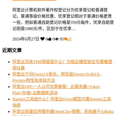
阿里云计算机软件著作权登记分为优享登记和普通登
记，普通等级价格优惠，优享登记相对于普通价格更贵
一些，例如普通自助登记价格是359元每件，优享自助登
记则是1080元/件，区别于在优享…
2024年6月27日
0
0
91
0
近期文章
阿里云百炼TPM预留是什么？为指定模型锁定专属推理
吞吐量
阿里云千问Qwen3.8发布，预览版Qwen3.8-MAX-
Preview特性及体验方法
阿里云OPC一人公司优惠套餐：云服务器+Token
Plan+存储+云数据库活动
Harness工具是什么？阿里云Qwen模型内置Harness工具
指南
阿里云轻量应用服务器OpenClaw镜像：系统基于Alibaba