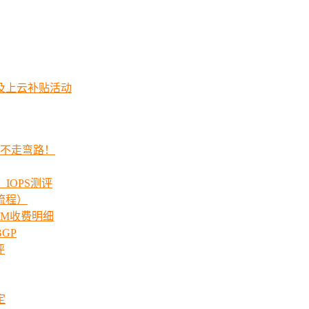
及上云补贴活动
程不走弯路！
_IOPS测评
流程）
00M收费明细
GP
评
定