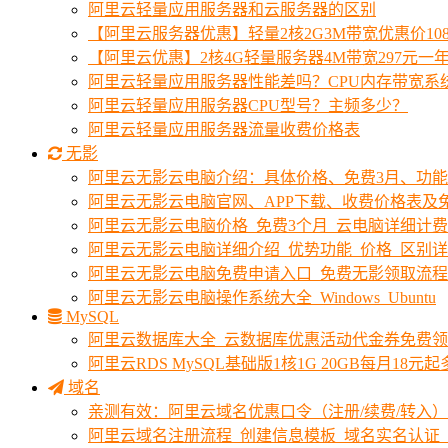
阿里云轻量应用服务器和云服务器的区别
【阿里云服务器优惠】轻量2核2G3M带宽优惠价10
【阿里云优惠】2核4G轻量服务器4M带宽297元一
阿里云轻量应用服务器性能差吗？CPU内存带宽系
阿里云轻量应用服务器CPU型号？主频多少？
阿里云轻量应用服务器流量收费价格表
无影
阿里云无影云电脑介绍：具体价格、免费3月、功
阿里云无影云电脑官网、APP下载、收费价格表及免
阿里云无影云电脑价格_免费3个月_云电脑详细计
阿里云无影云电脑详细介绍_优势功能_价格_区别
阿里云无影云电脑免费申请入口_免费无影领取流程
阿里云无影云电脑操作系统大全_Windows_Ubuntu
MySQL
阿里云数据库大全_云数据库优惠活动代金券免费
阿里云RDS MySQL基础版1核1G 20GB每月18元
域名
亲测有效：阿里云域名优惠口令（注册/续费/转入）2
阿里云域名注册流程_创建信息模板_域名实名认证