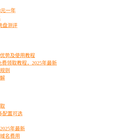
8元一年
年
统盘测评
能优势及使用教程
费领取教程，2025年最新
费规则
详解
领取
起多配置可选
025年最新
_域名费用