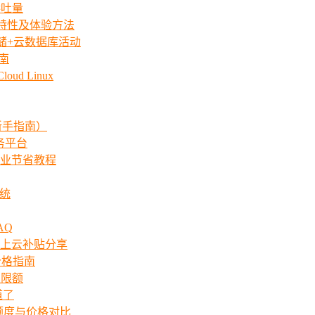
吞吐量
iew特性及体验方法
存储+云数据库活动
指南
ud Linux
新手指南）
服务平台
业节省教程
系统
AQ
上云补贴分享
价格指南
次限额
道了
ts额度与价格对比