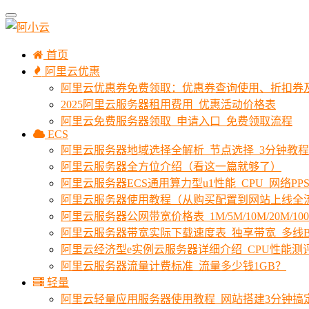
首页
阿里云优惠
阿里云优惠券免费领取：优惠券查询使用、折扣券
2025阿里云服务器租用费用_优惠活动价格表
阿里云免费服务器领取_申请入口_免费领取流程
ECS
阿里云服务器地域选择全解析_节点选择_3分钟教
阿里云服务器全方位介绍（看这一篇就够了）
阿里云服务器ECS通用算力型u1性能_CPU_网络PPS
阿里云服务器使用教程（从购买配置到网站上线全
阿里云服务器公网带宽价格表_1M/5M/10M/20M/1
阿里云服务器带宽实际下载速度表_独享带宽_多线B
阿里云经济型e实例云服务器详细介绍_CPU性能测
阿里云服务器流量计费标准_流量多少钱1GB？
轻量
阿里云轻量应用服务器使用教程_网站搭建3分钟搞