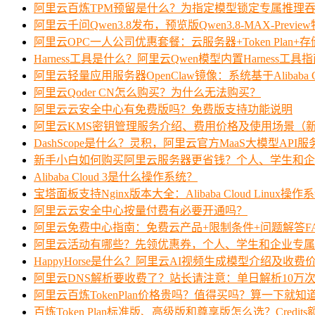
阿里云百炼TPM预留是什么？为指定模型锁定专属推理
阿里云千问Qwen3.8发布，预览版Qwen3.8-MAX-Prev
阿里云OPC一人公司优惠套餐：云服务器+Token Plan+
Harness工具是什么？阿里云Qwen模型内置Harness工具
阿里云轻量应用服务器OpenClaw镜像：系统基于Alibaba Clo
阿里云Qoder CN怎么购买？为什么无法购买？
阿里云云安全中心有免费版吗？免费版支持功能说明
阿里云KMS密钥管理服务介绍、费用价格及使用场景（
DashScope是什么？灵积，阿里云官方MaaS大模型API
新手小白如何购买阿里云服务器更省钱？个人、学生和企
Alibaba Cloud 3是什么操作系统？
宝塔面板支持Nginx版本大全：Alibaba Cloud Linux操作
阿里云云安全中心按量付费有必要开通吗？
阿里云免费中心指南：免费云产品+限制条件+问题解答F
阿里云活动有哪些？先领优惠券，个人、学生和企业专属
HappyHorse是什么？阿里云AI视频生成模型介绍及收费
阿里云DNS解析要收费了？站长请注意：单日解析10万
阿里云百炼TokenPlan价格贵吗？值得买吗？算一下就知
百炼Token Plan标准版、高级版和尊享版怎么选？Credi