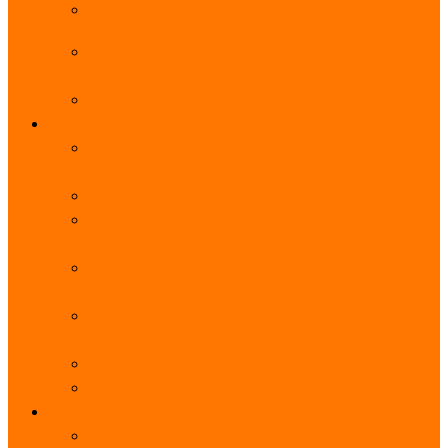
阿里云服务器带宽实际下载速度表_独享带宽_多线
BGP
阿里云经济型e实例云服务器详细介绍_CPU性能测
评
阿里云服务器流量计费标准_流量多少钱1GB？
轻量
阿里云轻量应用服务器使用教程_网站搭建3分钟搞
定
阿里云轻量应用服务器和云服务器的区别
【阿里云服务器优惠】轻量2核2G3M带宽优惠价
108元一年
【阿里云优惠】2核4G轻量服务器4M带宽297元一
年
阿里云轻量应用服务器性能差吗？CPU内存带宽系
统盘测评
阿里云轻量应用服务器CPU型号？主频多少？
阿里云轻量应用服务器流量收费价格表
无影
阿里云无影云电脑介绍：具体价格、免费3月、功