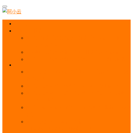
首页
阿里云优惠
阿里云优惠券免费领取：优惠券查询使用、折扣券
及上云补贴活动
2025阿里云服务器租用费用_优惠活动价格表
阿里云免费服务器领取_申请入口_免费领取流程
ECS
阿里云服务器地域选择全解析_节点选择_3分钟教
程不走弯路！
阿里云服务器全方位介绍（看这一篇就够了）
阿里云服务器ECS通用算力型u1性能_CPU_网络
PPS_IOPS测评
阿里云服务器使用教程（从购买配置到网站上线全
流程）
阿里云服务器公网带宽价格表
_1M/5M/10M/20M/100M收费明细