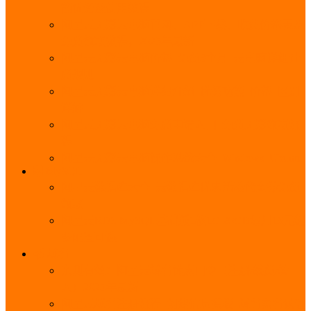
能优势及使用教程
阿里云无影云电脑官网、APP下载、收费价格表及
免费领取教程，2025年最新
阿里云无影云电脑价格_免费3个月_云电脑详细计
费规则
阿里云无影云电脑详细介绍_优势功能_价格_区别
详解
阿里云无影云电脑免费申请入口_免费无影领取流
程
阿里云无影云电脑操作系统大全_Windows_Ubuntu
MySQL
阿里云数据库大全_云数据库优惠活动代金券免费
领取
阿里云RDS MySQL基础版1核1G 20GB每月18元起
多配置可选
域名
亲测有效：阿里云域名优惠口令（注册/续费/转
入）2025年最新
阿里云域名注册流程_创建信息模板_域名实名认证