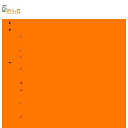
首页
阿里云优惠
阿里云优惠券免费领取：优惠券查询使用、折扣券
及上云补贴活动
2025阿里云服务器租用费用_优惠活动价格表
阿里云免费服务器领取_申请入口_免费领取流程
ECS
阿里云服务器地域选择全解析_节点选择_3分钟教
程不走弯路！
阿里云服务器全方位介绍（看这一篇就够了）
阿里云服务器ECS通用算力型u1性能_CPU_网络
PPS_IOPS测评
阿里云服务器使用教程（从购买配置到网站上线全
流程）
阿里云服务器公网带宽价格表
_1M/5M/10M/20M/100M收费明细