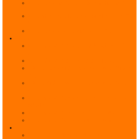
阿里云服务器带宽实际下载速度表_独享带宽_多线
BGP
阿里云经济型e实例云服务器详细介绍_CPU性能测
评
阿里云服务器流量计费标准_流量多少钱1GB？
轻量
阿里云轻量应用服务器使用教程_网站搭建3分钟搞
定
阿里云轻量应用服务器和云服务器的区别
【阿里云服务器优惠】轻量2核2G3M带宽优惠价
108元一年
【阿里云优惠】2核4G轻量服务器4M带宽297元一
年
阿里云轻量应用服务器性能差吗？CPU内存带宽系
统盘测评
阿里云轻量应用服务器CPU型号？主频多少？
阿里云轻量应用服务器流量收费价格表
无影
阿里云无影云电脑介绍：具体价格、免费3月、功