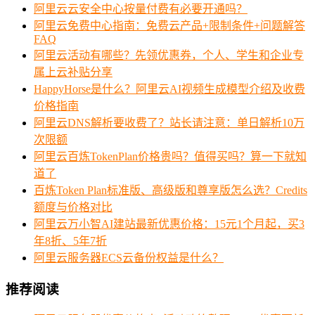
阿里云云安全中心按量付费有必要开通吗？
阿里云免费中心指南：免费云产品+限制条件+问题解答
FAQ
阿里云活动有哪些？先领优惠券，个人、学生和企业专
属上云补贴分享
HappyHorse是什么？阿里云AI视频生成模型介绍及收费
价格指南
阿里云DNS解析要收费了？站长请注意：单日解析10万
次限额
阿里云百炼TokenPlan价格贵吗？值得买吗？算一下就知
道了
百炼Token Plan标准版、高级版和尊享版怎么选？Credits
额度与价格对比
阿里云万小智AI建站最新优惠价格：15元1个月起，买3
年8折、5年7折
阿里云服务器ECS云备份权益是什么？
推荐阅读