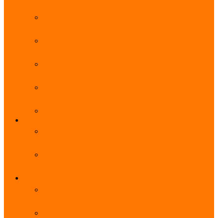
能优势及使用教程
阿里云无影云电脑官网、APP下载、收费价格表及
免费领取教程，2025年最新
阿里云无影云电脑价格_免费3个月_云电脑详细计
费规则
阿里云无影云电脑详细介绍_优势功能_价格_区别
详解
阿里云无影云电脑免费申请入口_免费无影领取流
程
阿里云无影云电脑操作系统大全_Windows_Ubuntu
MySQL
阿里云数据库大全_云数据库优惠活动代金券免费
领取
阿里云RDS MySQL基础版1核1G 20GB每月18元起
多配置可选
域名
亲测有效：阿里云域名优惠口令（注册/续费/转
入）2025年最新
阿里云域名注册流程_创建信息模板_域名实名认证