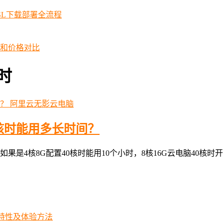
SSL下载部署全流程
择和价格对比
时
阿里云无影云电脑
核时能用多长时间？
4核8G配置40核时能用10个小时，8核16G云电脑40核时开机能
iew特性及体验方法