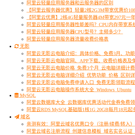
阿里云轻量应用服务器和云服务器的区别
【阿里云服务器优惠】轻量2核2G3M带宽优惠价10
【阿里云优惠】2核4G轻量服务器4M带宽297元一
阿里云轻量应用服务器性能差吗？CPU内存带宽系
阿里云轻量应用服务器CPU型号？主频多少？
阿里云轻量应用服务器流量收费价格表
无影
阿里云无影云电脑介绍：具体价格、免费3月、功
阿里云无影云电脑官网、APP下载、收费价格表及免
阿里云无影云电脑价格_免费3个月_云电脑详细计
阿里云无影云电脑详细介绍_优势功能_价格_区别
阿里云无影云电脑免费申请入口_免费无影领取流程
阿里云无影云电脑操作系统大全_Windows_Ubuntu
MySQL
阿里云数据库大全_云数据库优惠活动代金券免费
阿里云RDS MySQL基础版1核1G 20GB每月18元
域名
亲测有效：阿里云域名优惠口令（注册/续费/转入）2
阿里云域名注册流程_创建信息模板_域名实名认证