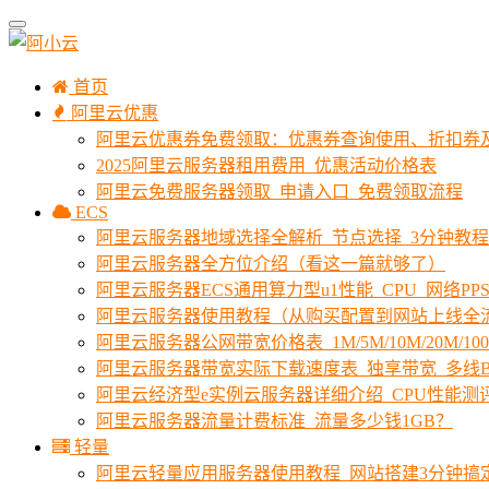
首页
阿里云优惠
阿里云优惠券免费领取：优惠券查询使用、折扣券
2025阿里云服务器租用费用_优惠活动价格表
阿里云免费服务器领取_申请入口_免费领取流程
ECS
阿里云服务器地域选择全解析_节点选择_3分钟教
阿里云服务器全方位介绍（看这一篇就够了）
阿里云服务器ECS通用算力型u1性能_CPU_网络PPS
阿里云服务器使用教程（从购买配置到网站上线全
阿里云服务器公网带宽价格表_1M/5M/10M/20M/1
阿里云服务器带宽实际下载速度表_独享带宽_多线B
阿里云经济型e实例云服务器详细介绍_CPU性能测
阿里云服务器流量计费标准_流量多少钱1GB？
轻量
阿里云轻量应用服务器使用教程_网站搭建3分钟搞