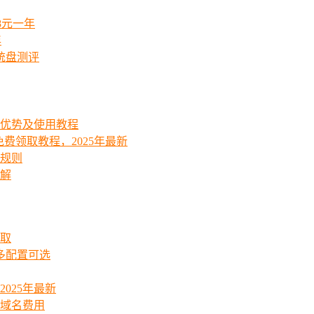
8元一年
年
统盘测评
能优势及使用教程
费领取教程，2025年最新
费规则
详解
领取
起多配置可选
025年最新
_域名费用