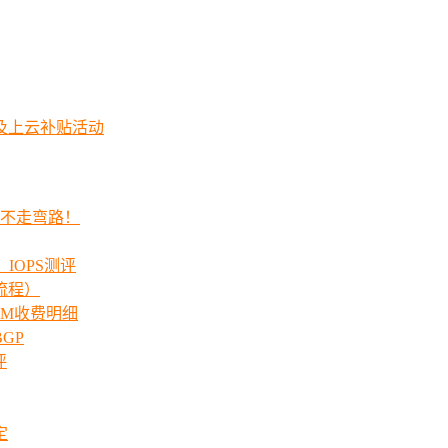
及上云补贴活动
程不走弯路！
_IOPS测评
流程）
00M收费明细
GP
评
定