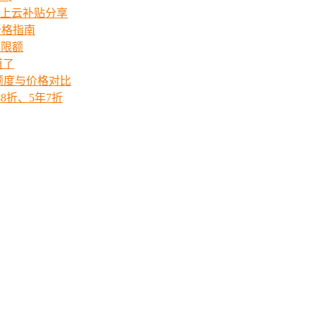
上云补贴分享
价格指南
次限额
道了
ts额度与价格对比
8折、5年7折