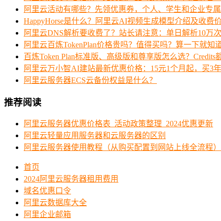
阿里云活动有哪些？先领优惠券，个人、学生和企业专属
HappyHorse是什么？阿里云AI视频生成模型介绍及收费
阿里云DNS解析要收费了？站长请注意：单日解析10万
阿里云百炼TokenPlan价格贵吗？值得买吗？算一下就知
百炼Token Plan标准版、高级版和尊享版怎么选？Credi
阿里云万小智AI建站最新优惠价格：15元1个月起，买3年
阿里云服务器ECS云备份权益是什么？
推荐阅读
阿里云服务器优惠价格表_活动政策整理_2024优惠更新
阿里云轻量应用服务器和云服务器的区别
阿里云服务器使用教程（从购买配置到网站上线全流程）
首页
2024阿里云服务器租用费用
域名优惠口令
阿里云数据库大全
阿里企业邮箱