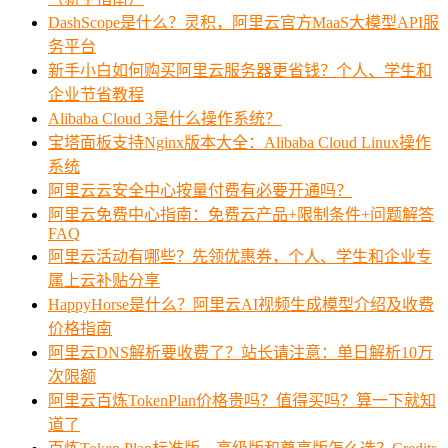
DashScope是什么？灵积，阿里云官方MaaS大模型API服
务平台
新手小白如何购买阿里云服务器更省钱？个人、学生和
企业节省教程
Alibaba Cloud 3是什么操作系统？
宝塔面板支持Nginx版本大全：Alibaba Cloud Linux操作
系统
阿里云云安全中心按量付费有必要开通吗？
阿里云免费中心指南：免费云产品+限制条件+问题解答
FAQ
阿里云活动有哪些？先领优惠券，个人、学生和企业专
属上云补贴分享
HappyHorse是什么？阿里云AI视频生成模型介绍及收费
价格指南
阿里云DNS解析要收费了？站长请注意：单日解析10万
次限额
阿里云百炼TokenPlan价格贵吗？值得买吗？算一下就知
道了