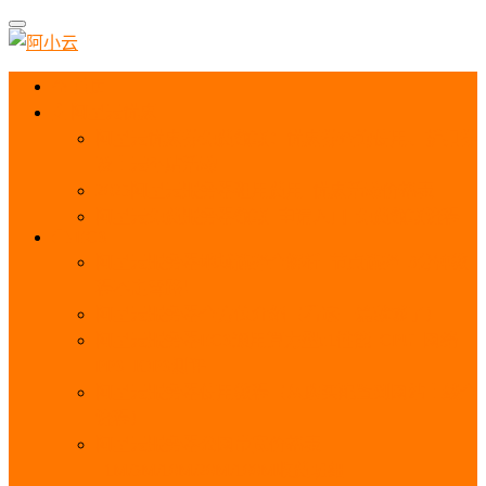
首页
阿里云优惠
阿里云优惠券免费领取：优惠券查询使用、折扣券
及上云补贴活动
2025阿里云服务器租用费用_优惠活动价格表
阿里云免费服务器领取_申请入口_免费领取流程
ECS
阿里云服务器地域选择全解析_节点选择_3分钟教
程不走弯路！
阿里云服务器全方位介绍（看这一篇就够了）
阿里云服务器ECS通用算力型u1性能_CPU_网络
PPS_IOPS测评
阿里云服务器使用教程（从购买配置到网站上线全
流程）
阿里云服务器公网带宽价格表
_1M/5M/10M/20M/100M收费明细