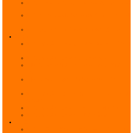
阿里云服务器带宽实际下载速度表_独享带宽_多线
BGP
阿里云经济型e实例云服务器详细介绍_CPU性能测
评
阿里云服务器流量计费标准_流量多少钱1GB？
轻量
阿里云轻量应用服务器使用教程_网站搭建3分钟搞
定
阿里云轻量应用服务器和云服务器的区别
【阿里云服务器优惠】轻量2核2G3M带宽优惠价
108元一年
【阿里云优惠】2核4G轻量服务器4M带宽297元一
年
阿里云轻量应用服务器性能差吗？CPU内存带宽系
统盘测评
阿里云轻量应用服务器CPU型号？主频多少？
阿里云轻量应用服务器流量收费价格表
无影
阿里云无影云电脑介绍：具体价格、免费3月、功