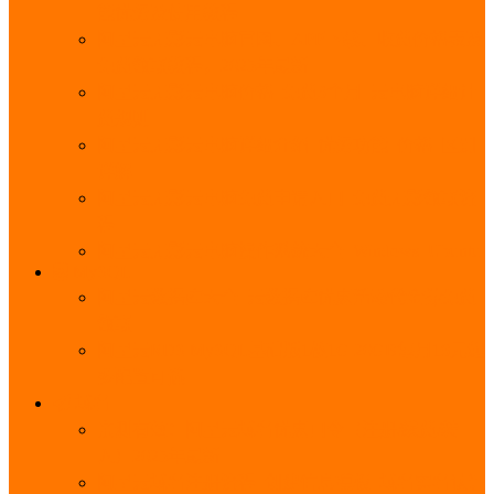
能优势及使用教程
阿里云无影云电脑官网、APP下载、收费价格表及
免费领取教程，2025年最新
阿里云无影云电脑价格_免费3个月_云电脑详细计
费规则
阿里云无影云电脑详细介绍_优势功能_价格_区别
详解
阿里云无影云电脑免费申请入口_免费无影领取流
程
阿里云无影云电脑操作系统大全_Windows_Ubuntu
MySQL
阿里云数据库大全_云数据库优惠活动代金券免费
领取
阿里云RDS MySQL基础版1核1G 20GB每月18元起
多配置可选
域名
亲测有效：阿里云域名优惠口令（注册/续费/转
入）2025年最新
阿里云域名注册流程_创建信息模板_域名实名认证