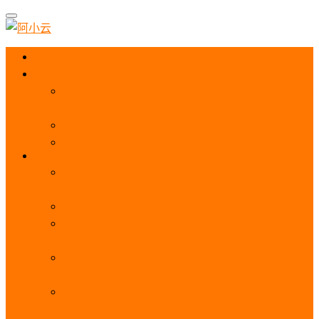
首页
阿里云优惠
阿里云优惠券免费领取：优惠券查询使用、折扣券
及上云补贴活动
2025阿里云服务器租用费用_优惠活动价格表
阿里云免费服务器领取_申请入口_免费领取流程
ECS
阿里云服务器地域选择全解析_节点选择_3分钟教
程不走弯路！
阿里云服务器全方位介绍（看这一篇就够了）
阿里云服务器ECS通用算力型u1性能_CPU_网络
PPS_IOPS测评
阿里云服务器使用教程（从购买配置到网站上线全
流程）
阿里云服务器公网带宽价格表
_1M/5M/10M/20M/100M收费明细