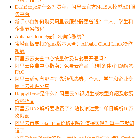
DashScope是什么？灵积，阿里云官方MaaS大模型API服
务平台
新手小白如何购买阿里云服务器更省钱？个人、学生和
企业节省教程
Alibaba Cloud 3是什么操作系统？
宝塔面板支持Nginx版本大全：Alibaba Cloud Linux操作
系统
阿里云云安全中心按量付费有必要开通吗？
阿里云免费中心指南：免费云产品+限制条件+问题解答
FAQ
阿里云活动有哪些？先领优惠券，个人、学生和企业专
属上云补贴分享
HappyHorse是什么？阿里云AI视频生成模型介绍及收费
价格指南
阿里云DNS解析要收费了？站长请注意：单日解析10万
次限额
阿里云百炼TokenPlan价格贵吗？值得买吗？算一下就知
道了