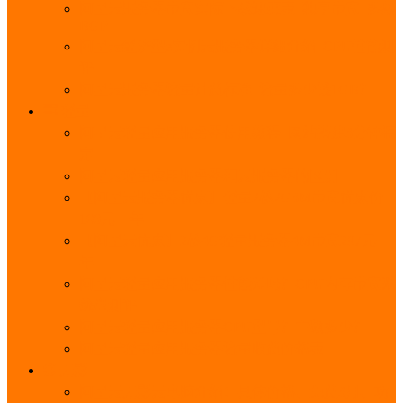
阿里云服务器带宽实际下载速度表_独享带宽_多线
BGP
阿里云经济型e实例云服务器详细介绍_CPU性能测
评
阿里云服务器流量计费标准_流量多少钱1GB？
轻量
阿里云轻量应用服务器使用教程_网站搭建3分钟搞
定
阿里云轻量应用服务器和云服务器的区别
【阿里云服务器优惠】轻量2核2G3M带宽优惠价
108元一年
【阿里云优惠】2核4G轻量服务器4M带宽297元一
年
阿里云轻量应用服务器性能差吗？CPU内存带宽系
统盘测评
阿里云轻量应用服务器CPU型号？主频多少？
阿里云轻量应用服务器流量收费价格表
无影
阿里云无影云电脑介绍：具体价格、免费3月、功