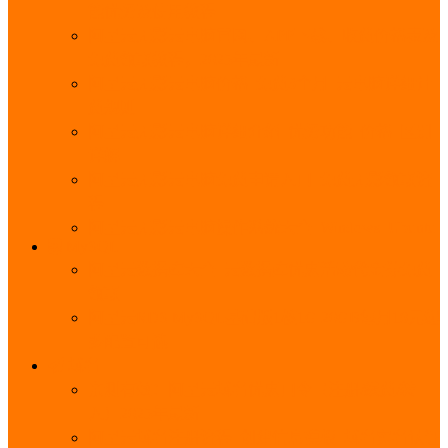
能优势及使用教程
阿里云无影云电脑官网、APP下载、收费价格表及
免费领取教程，2025年最新
阿里云无影云电脑价格_免费3个月_云电脑详细计
费规则
阿里云无影云电脑详细介绍_优势功能_价格_区别
详解
阿里云无影云电脑免费申请入口_免费无影领取流
程
阿里云无影云电脑操作系统大全_Windows_Ubuntu
MySQL
阿里云数据库大全_云数据库优惠活动代金券免费
领取
阿里云RDS MySQL基础版1核1G 20GB每月18元起
多配置可选
域名
亲测有效：阿里云域名优惠口令（注册/续费/转
入）2025年最新
阿里云域名注册流程_创建信息模板_域名实名认证